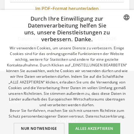
Im PDF-Format herunterladen
Durch Ihre Einwilligung zur
die Ergebnislisten
Datenverarbeitung helfen Sie
uns, unsere Dienstleistungen zu
CZECH
verbessern. Danke.
Datum der Auktionsveranstaltung: 17. 05. 2026
GERMAN
Zeitpunkt der Auktionsveranstaltung: 9:00 Uhr
Wir verwenden Cookies, um unsere Dienste zu verbessern. Einige
Veranstaltungsort der Auktion
ENGLISH
Cookies sind für das ordnungsgemäße Funktionieren der Website
wichtig, weitere für Statistiken und andere für eine gezielte
Kontaktaufnahme. Durch Klicken auf „EINSTELLUNGEN BEARBEITEN“
können Sie auswählen, welche Cookies wir verwenden dürfen und wie
wir Ihre Daten verarbeiten dürfen. Indem Sie auf die Schaltfläche
ONLINE-SHOP
MERKUR REVUE
„ALLE AKZEPTIEREN“ klicken, erlauben Sie uns die Verwendung von
Cookies und die Verarbeitung Ihrer Daten im vollen Umfang gemäß
ONLINE-AUKTION
SAALAUKTIONEN
unseren Richtlinien. Sie stimmen außerdem zu, dass diese Daten in
Länder außerhalb des Europäischen Wirtschaftsraums übertragen
ZUM
HILFE
und verarbeitet werden dürfen.
Bevor Sie fortfahren, machen Sie sich mit unserem Richtlinie zum
HERUNTERLADEN
Schutz personenbezogener Daten vertraut.
Datenschutzerklärung.
KONTAKT
NUR NOTWENDIGE
ALLES AKZEPTIEREN