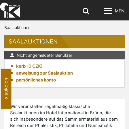
MENU
Saalauktionen
SAALAUKTIONEN
Nicht angemeldeter Benutzer
korb
(
0
CZK)
anweisung zur Saalauktion
persönliches konto
o aukcích
Wir veranstalten regelmäßig klassische
Saalauktionen im Hotel International in Brünn, die
sich insbesondere auf das Sammlermaterial aus dem
Bereich der Phaleristik, Philatelie und Numismatik