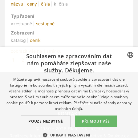
názvu
|
ceny
|
čísla
| k. čísla
Typ řazení
vzestupně |
sestupně
Zobrazení
katalog |
ceník
zobrazit vše na 1 stránku
Souhlasem se zpracováním dat
1
2
3
4
5
další »
nám pomáháte zlepšovat naše
služby. Děkujeme.
CZECH
Můžete upravit nastavení souborů cookie a zpracování dat dle
GERMAN
ON-LINE OBCHOD
MERKUR REVUE
kategorie nebo souhlasit s jejich plným využitím dle našich zásad,
včetně sdílení a možnosti přenosu dat mimo Evropský hospodářský
ENGLISH
ON-LINE AUKCE
SÁLOVÉ AUKCE
prostor. S vašim souhlasem můžeme vaše osobní údaje a soubory
cookie použít k personalizaci reklam. Přečtěte si naše
zásady ochrany
KE STAŽENÍ
NÁPOVĚDA
osobních údajů.
KONTAKT
POUZE NEZBYTNÉ
PŘIJMOUT VŠE
© 1989 – 2026 Filatelie-Klim.com
UPRAVIT NASTAVENÍ
Realizace
Internetová agentura Q2 Interactive
&
Qaukce.cz