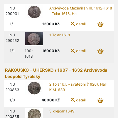
NU
Arcivévoda Maximilián III. 1612-1618
290931
- Tolar 1618, Hall
1/1
12000
Kč
detail
NU
1 Tolar 1618
290262
1/1
100-
16000
Kč
detail
1618
RAKOUSKO - UHERSKO / 1607 - 1632 Arcivévoda
Leopold Tyrolský
NU
2 Tolar b.l. - svatební (1626), Hall,
290853
K.M. 639
1/0
40000
Kč
detail
NU
3 krejcar 1649
290855