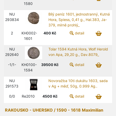
1580
NU
Bílý peníz 1601, jednostranný, Kutná
293834
Hora, Spiess, 0,41 g., Hal.383, Ja-
379, mírně prohlý_
2
KH0002-
400
Kč
detail
1601
NU
Tolar 1594 Kutná Hora, Wolf Herold
292640
von Apa, 29,20 g., Dav.8079_
-1/1-
KH0100-
39500
Kč
detail
1594
NU
Novoražba 10ti dukátu 1603, sada
291573
v Ag + měď, 50g, 0.999 Ag..
0/0
Re2010
4500
Kč
detail
RAKOUSKO - UHERSKO / 1590 - 1618 Maximilian