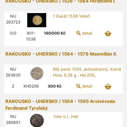
RAKOUSKO - UHERSKO / 1526 - 1564 Ferdinand I.
NU
1 Dukát 1538 Vídeň
293723
0/0
901-
160000
Kč
detail
1538
RAKOUSKO - UHERSKO / 1564 - 1576 Maxmilián II.
NU
Bílý peníz 1565, jednostranný, Kutná
293830
Hora, 0,28 g., Hal.206_
2
KH0206
300
Kč
detail
RAKOUSKO - UHERSKO / 1564 - 1595 Arcivévoda
Ferdinand Tyrolský
NU
Tolar b.l., Hall
290851