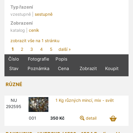
Typ řazení
vzestupně |
sestupně
Zobrazení
katalog |
ceník
zobrazit vše na 1 stránku
1
2
3
4
5
další »
Číslo
Fotografie
Popis
Stav
Poznámka
Cena
Zobrazit
Koupit
RŮZNÉ
NU
1 Kg různých mincí, mix - svět
292595
001
350
Kč
detail