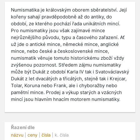
Numismatika je královským oborem sběratelství. Její
kořeny sahají pravděpodobně až do antiky, do
období, ze kterého pochází řada unikátních mincí.
Pro numismatiky jsou však zajímavé mince
nejrůznějšího původu, typu a časového zařazení. Ať
už jde o antické mince, německé mince, anglické
mince, nebo české a československé mince,
numismatik věnuje tomuto historickému zboží vždy
zvýšenou pozornost. Středem zájmu numismatiky
může být Dukát z období Karla IV tak i Svatováclavský
Dukát z let dvacátých a třicátých, stejně tak i Krejcar,
Tolar, Koruna nebo Frank, ale i chyboražby nebo
pamětní mince. Prodej a výkup starých a vzácných
mincí jsou hlavním hnacím motorem numismatiky.
Řazení dle
názvu
|
ceny
|
čísla
| k. čísla