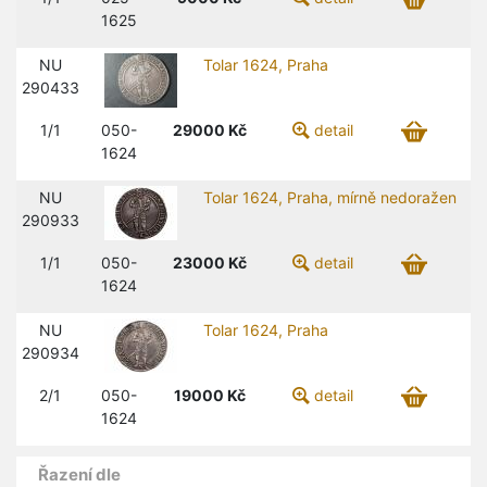
1625
NU
Tolar 1624, Praha
290433
1/1
050-
29000
Kč
detail
1624
NU
Tolar 1624, Praha, mírně nedoražen
290933
1/1
050-
23000
Kč
detail
1624
NU
Tolar 1624, Praha
290934
2/1
050-
19000
Kč
detail
1624
Řazení dle