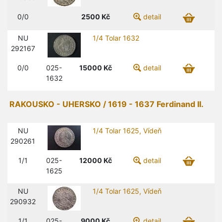
0/0
2500
Kč
detail
NU
1/4 Tolar 1632
292167
0/0
025-
15000
Kč
detail
1632
RAKOUSKO - UHERSKO / 1619 - 1637 Ferdinand II.
NU
1/4 Tolar 1625, Vídeň
290261
1/1
025-
12000
Kč
detail
1625
NU
1/4 Tolar 1625, Vídeň
290932
1/1
025-
9000
Kč
detail