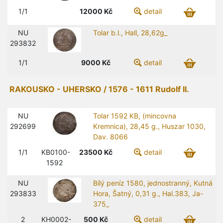
1/1
12000
Kč
detail
NU
Tolar b.l., Hall, 28,62g_
293832
1/1
9000
Kč
detail
RAKOUSKO - UHERSKO / 1576 - 1611 Rudolf II.
NU
Tolar 1592 KB, (mincovna
292699
Kremnica), 28,45 g., Huszar 1030,
Dav. 8066
1/1
KB0100-
23500
Kč
detail
1592
NU
Bílý peníz 1580, jednostranný, Kutná
293833
Hora, Šatný, 0,31 g., Hal.383, Ja-
375_
2
KH0002-
500
Kč
detail