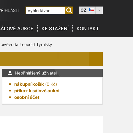
CZ
PŘIHLÁSIT
SÁLOVÉ AUKCE
KE STAŽENÍ
KONTAKT
civévoda Leopold Tyrolský
Nepřihlášený uživatel
nákupní košík
(
0
Kč)
příkaz k sálové aukci
osobní účet