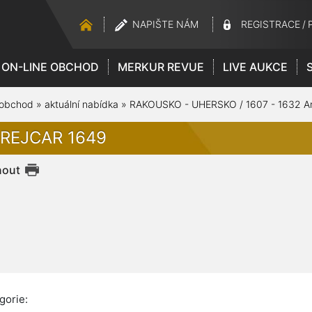
NAPIŠTE NÁM
REGISTRACE
/
ON-LINE OBCHOD
MERKUR REVUE
LIVE AUKCE
 obchod
»
aktuální nabídka
»
RAKOUSKO - UHERSKO / 1607 - 1632 Ar
KREJCAR 1649
nout
gorie: