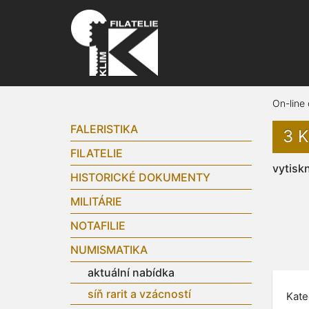
On-line
FALERISTIKA
3 
FILATELIE
vytisk
HISTORICKÉ DOKUMENTY
MILITÁRIE
NOTAFILIE
NUMISMATIKA
aktuální nabídka
síň rarit a vzácností
Kate