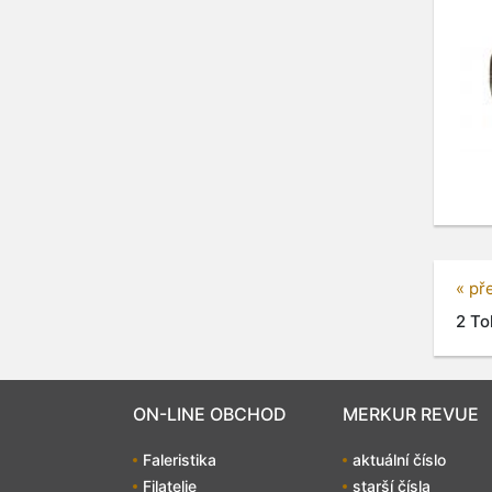
« př
2 To
ON-LINE OBCHOD
MERKUR REVUE
Faleristika
aktuální číslo
Filatelie
starší čísla