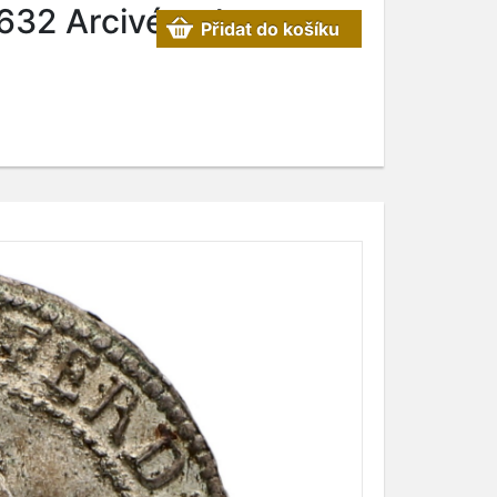
632 Arcivévoda
Přidat do košíku