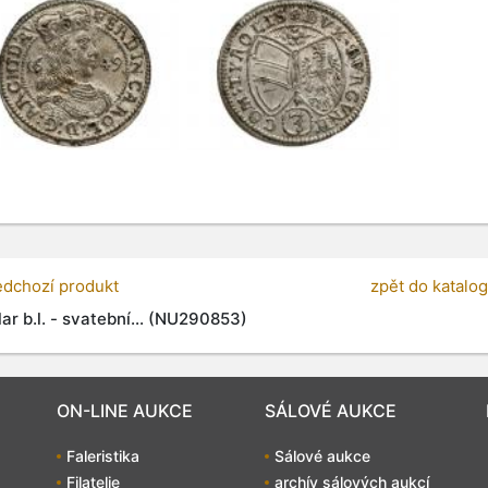
edchozí produkt
zpět do katalo
lar b.l. - svatební... (NU290853)
ON-LINE AUKCE
SÁLOVÉ AUKCE
Faleristika
Sálové aukce
Filatelie
archív sálových aukcí