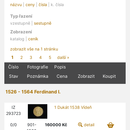
názvu
|
ceny
|
čísla
| k. čísla
Typ řazení
vzestupně |
sestupně
Zobrazení
katalog |
ceník
zobrazit vše na 1 stránku
1
2
3
4
5
další »
Číslo
Fotografie
Popis
Stav
Poznámka
Cena
Zobrazit
Koupit
1526 - 1564 Ferdinand I.
IZ
1 Dukát 1538 Vídeň
293723
0/0
901-
160000
Kč
detail