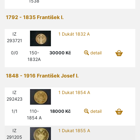
1538
1792 - 1835 František I.
IZ
1 Dukát 1832 A
293721
0/0
150-
30000
Kč
detail
1832A
1848 - 1916 František Josef I.
IZ
1 Dukat 1854 A
292423
1/1
110-
18000
Kč
detail
1854 A
IZ
1 Dukat 1855 A
291205