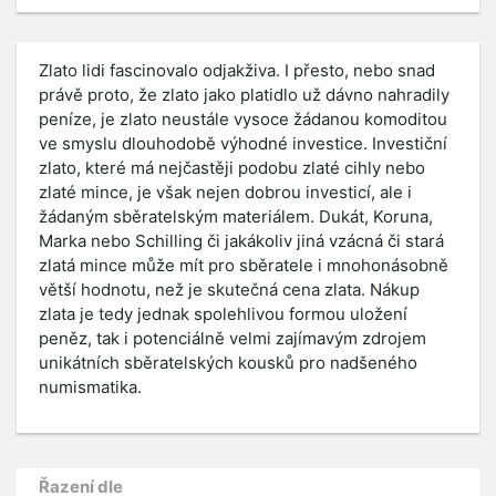
Zlato lidi fascinovalo odjakživa. I přesto, nebo snad
právě proto, že zlato jako platidlo už dávno nahradily
peníze, je zlato neustále vysoce žádanou komoditou
ve smyslu dlouhodobě výhodné investice. Investiční
zlato, které má nejčastěji podobu zlaté cihly nebo
zlaté mince, je však nejen dobrou investicí, ale i
žádaným sběratelským materiálem. Dukát, Koruna,
Marka nebo Schilling či jakákoliv jiná vzácná či stará
zlatá mince může mít pro sběratele i mnohonásobně
větší hodnotu, než je skutečná cena zlata. Nákup
zlata je tedy jednak spolehlivou formou uložení
peněz, tak i potenciálně velmi zajímavým zdrojem
unikátních sběratelských kousků pro nadšeného
numismatika.
Řazení dle