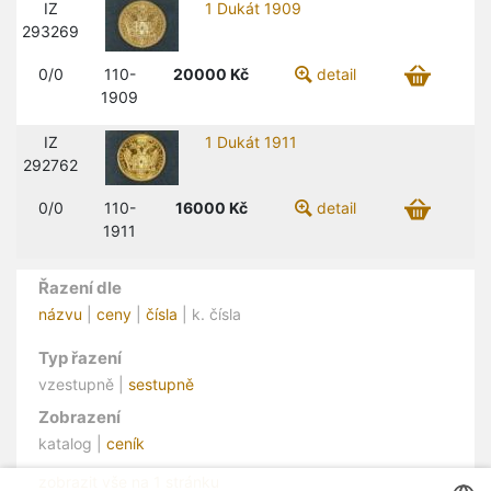
IZ
1 Dukát 1909
293269
0/0
110-
20000
Kč
detail
1909
IZ
1 Dukát 1911
292762
0/0
110-
16000
Kč
detail
1911
Řazení dle
názvu
|
ceny
|
čísla
| k. čísla
Typ řazení
vzestupně |
sestupně
Zobrazení
katalog |
ceník
zobrazit vše na 1 stránku