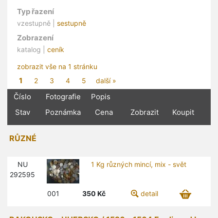
Typ řazení
vzestupně |
sestupně
Zobrazení
katalog |
ceník
zobrazit vše na 1 stránku
1
2
3
4
5
další »
Číslo
Fotografie
Popis
Stav
Poznámka
Cena
Zobrazit
Koupit
RŮZNÉ
NU
1 Kg různých mincí, mix - svět
292595
001
350
Kč
detail