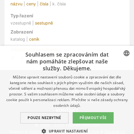
názvu
|
ceny
|
čísla
| k. čísla
Typ řazení
vzestupně |
sestupně
Zobrazení
katalog |
ceník
zobrazit vše na 1 stránku
Souhlasem se zpracováním dat
1
2
3
4
5
další »
nám pomáháte zlepšovat naše
služby. Děkujeme.
CZECH
Můžete upravit nastavení souborů cookie a zpracování dat dle
GERMAN
ON-LINE OBCHOD
MERKUR REVUE
kategorie nebo souhlasit s jejich plným využitím dle našich zásad,
včetně sdílení a možnosti přenosu dat mimo Evropský hospodářský
ENGLISH
ON-LINE AUKCE
SÁLOVÉ AUKCE
prostor. S vašim souhlasem můžeme vaše osobní údaje a soubory
cookie použít k personalizaci reklam. Přečtěte si naše
zásady ochrany
KE STAŽENÍ
NÁPOVĚDA
osobních údajů.
KONTAKT
POUZE NEZBYTNÉ
PŘIJMOUT VŠE
© 1989 – 2026 Filatelie-Klim.com
UPRAVIT NASTAVENÍ
Realizace
Internetová agentura Q2 Interactive
&
Qaukce.cz