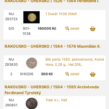
RAKOUSKO - UHERSKO / 1526 - 1564 Ferdinand I.
NU
1 Dukát 1538 Vídeň
293723
0/0
901-
160000
Kč
detail
1538
RAKOUSKO - UHERSKO / 1564 - 1576 Maxmilián II.
NU
Bílý peníz 1565, jednostranný, Kutná
293830
Hora, 0,28 g., Hal.206_
2
KH0206
300
Kč
detail
RAKOUSKO - UHERSKO / 1564 - 1595 Arcivévoda
Ferdinand Tyrolský
NU
Tolar b.l., Hall
290851