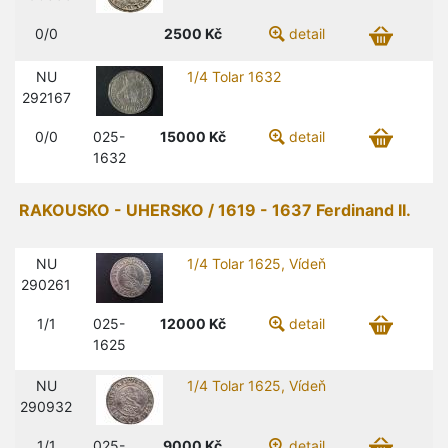
0/0
2500
Kč
detail
NU
1/4 Tolar 1632
292167
0/0
025-
15000
Kč
detail
1632
RAKOUSKO - UHERSKO / 1619 - 1637 Ferdinand II.
NU
1/4 Tolar 1625, Vídeň
290261
1/1
025-
12000
Kč
detail
1625
NU
1/4 Tolar 1625, Vídeň
290932
1/1
025-
9000
Kč
detail