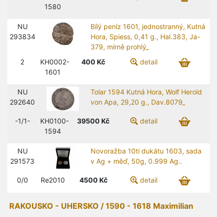
1580
NU
Bílý peníz 1601, jednostranný, Kutná
293834
Hora, Spiess, 0,41 g., Hal.383, Ja-
379, mírně prohlý_
2
KH0002-
400
Kč
detail
1601
NU
Tolar 1594 Kutná Hora, Wolf Herold
292640
von Apa, 29,20 g., Dav.8079_
-1/1-
KH0100-
39500
Kč
detail
1594
NU
Novoražba 10ti dukátu 1603, sada
291573
v Ag + měď, 50g, 0.999 Ag..
0/0
Re2010
4500
Kč
detail
RAKOUSKO - UHERSKO / 1590 - 1618 Maximilian