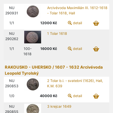
NU
Arcivévoda Maximilián III. 1612-1618
290931
- Tolar 1618, Hall
1/1
12000
Kč
detail
NU
1 Tolar 1618
290262
1/1
100-
16000
Kč
detail
1618
RAKOUSKO - UHERSKO / 1607 - 1632 Arcivévoda
Leopold Tyrolský
NU
2 Tolar b.l. - svatební (1626), Hall,
290853
K.M. 639
1/0
40000
Kč
detail
NU
3 krejcar 1649
290855