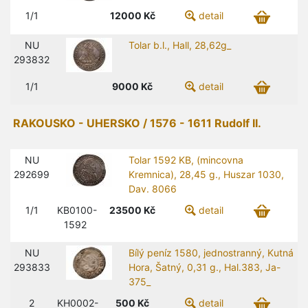
1/1
12000
Kč
detail
NU
Tolar b.l., Hall, 28,62g_
293832
1/1
9000
Kč
detail
RAKOUSKO - UHERSKO / 1576 - 1611 Rudolf II.
NU
Tolar 1592 KB, (mincovna
292699
Kremnica), 28,45 g., Huszar 1030,
Dav. 8066
1/1
KB0100-
23500
Kč
detail
1592
NU
Bílý peníz 1580, jednostranný, Kutná
293833
Hora, Šatný, 0,31 g., Hal.383, Ja-
375_
2
KH0002-
500
Kč
detail