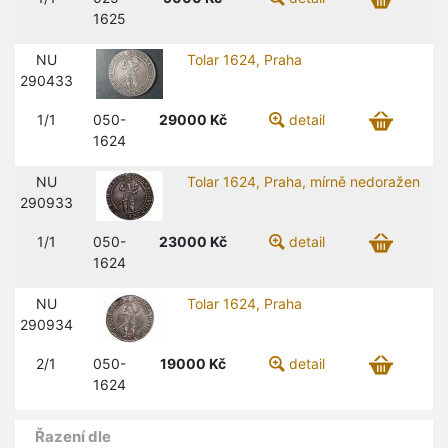
1625
NU
Tolar 1624, Praha
290433
1/1
050-
29000
Kč
detail
1624
NU
Tolar 1624, Praha, mírně nedoražen
290933
1/1
050-
23000
Kč
detail
1624
NU
Tolar 1624, Praha
290934
2/1
050-
19000
Kč
detail
1624
Řazení dle