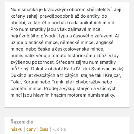
Numismatika je královským oborem sběratelství. Její
kořeny sahají pravděpodobně až do antiky, do
období, ze kterého pochází řada unikátních mincí.
Pro numismatiky jsou však zajímavé mince
nejrůznějšího původu, typu a časového zařazení. Ať
už jde o antické mince, německé mince, anglické
mince, nebo české a československé mince,
numismatik věnuje tomuto historickému zboží vždy
zvýšenou pozornost. Středem zájmu numismatiky
může být Dukát z období Karla IV tak i Svatováclavský
Dukát z let dvacátých a třicátých, stejně tak i Krejcar,
Tolar, Koruna nebo Frank, ale i chyboražby nebo
pamětní mince. Prodej a výkup starých a vzácných
mincí jsou hlavním hnacím motorem numismatiky.
Řazení dle
názvu
|
ceny
|
čísla
| k. čísla