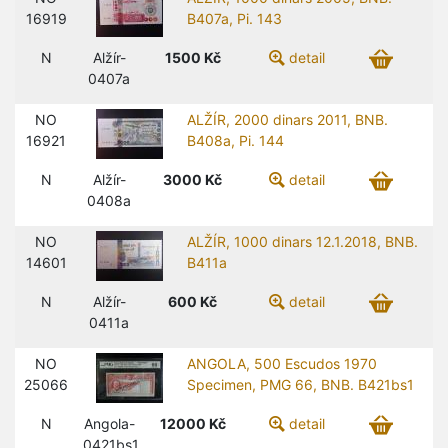
16919
B407a, Pi. 143
N
Alžír-
1500
Kč
detail
0407a
NO
ALŽÍR, 2000 dinars 2011, BNB.
16921
B408a, Pi. 144
N
Alžír-
3000
Kč
detail
0408a
NO
ALŽÍR, 1000 dinars 12.1.2018, BNB.
14601
B411a
N
Alžír-
600
Kč
detail
0411a
NO
ANGOLA, 500 Escudos 1970
25066
Specimen, PMG 66, BNB. B421bs1
N
Angola-
12000
Kč
detail
0421bs1