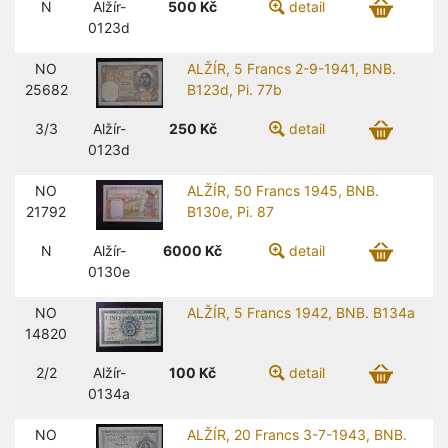
N
Alžír-
500
Kč
detail
0123d
NO
ALŽÍR, 5 Francs 2-9-1941, BNB.
25682
B123d, Pi. 77b
3/3
Alžír-
250
Kč
detail
0123d
NO
ALŽÍR, 50 Francs 1945, BNB.
21792
B130e, Pi. 87
N
Alžír-
6000
Kč
detail
0130e
NO
ALŽÍR, 5 Francs 1942, BNB. B134a
14820
2/2
Alžír-
100
Kč
detail
0134a
NO
ALŽÍR, 20 Francs 3-7-1943, BNB.