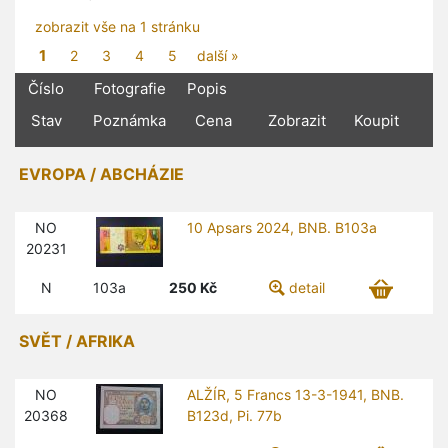
zobrazit vše na 1 stránku
1
2
3
4
5
další »
Číslo
Fotografie
Popis
Stav
Poznámka
Cena
Zobrazit
Koupit
EVROPA / ABCHÁZIE
NO
10 Apsars 2024, BNB. B103a
20231
N
103a
250
Kč
detail
SVĚT / AFRIKA
NO
ALŽÍR, 5 Francs 13-3-1941, BNB.
20368
B123d, Pi. 77b