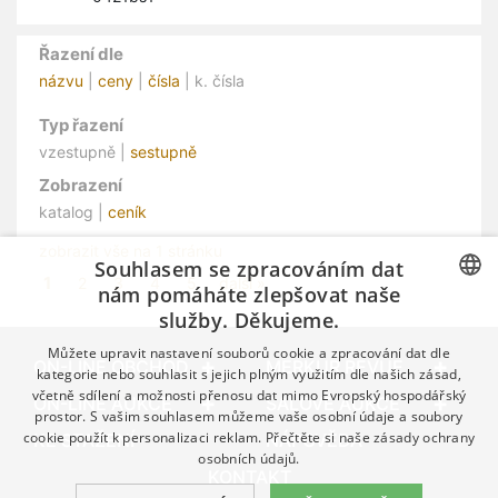
Řazení dle
názvu
|
ceny
|
čísla
| k. čísla
Typ řazení
vzestupně |
sestupně
Zobrazení
katalog |
ceník
zobrazit vše na 1 stránku
Souhlasem se zpracováním dat
1
2
3
4
5
další »
nám pomáháte zlepšovat naše
služby. Děkujeme.
CZECH
Můžete upravit nastavení souborů cookie a zpracování dat dle
GERMAN
ON-LINE OBCHOD
MERKUR REVUE
kategorie nebo souhlasit s jejich plným využitím dle našich zásad,
včetně sdílení a možnosti přenosu dat mimo Evropský hospodářský
ENGLISH
ON-LINE AUKCE
SÁLOVÉ AUKCE
prostor. S vašim souhlasem můžeme vaše osobní údaje a soubory
cookie použít k personalizaci reklam. Přečtěte si naše
zásady ochrany
KE STAŽENÍ
NÁPOVĚDA
osobních údajů.
KONTAKT