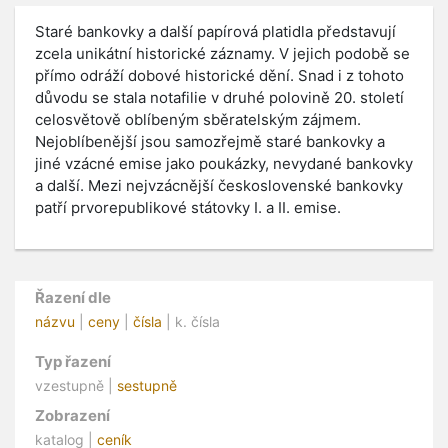
Staré bankovky a další papírová platidla představují
zcela unikátní historické záznamy. V jejich podobě se
přímo odráží dobové historické dění. Snad i z tohoto
důvodu se stala notafilie v druhé polovině 20. století
celosvětově oblíbeným sběratelským zájmem.
Nejoblíbenější jsou samozřejmě staré bankovky a
jiné vzácné emise jako poukázky, nevydané bankovky
a další. Mezi nejvzácnější československé bankovky
patří prvorepublikové státovky I. a II. emise.
Řazení dle
názvu
|
ceny
|
čísla
| k. čísla
Typ řazení
vzestupně |
sestupně
Zobrazení
katalog |
ceník