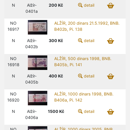
N
Alžír-
200
Kč
detail
0401a
NO
ALŽÍR, 200 dinars 21.5.1992, BNB.
16917
B402b, Pi. 138
N
Alžír-
300
Kč
detail
0402b
NO
ALŽÍR, 500 dinars 1998, BNB.
16918
B405b, Pi. 141
N
Alžír-
400
Kč
detail
0405b
NO
ALŽÍR, 1000 dinars 1998, BNB.
16920
B406a, Pi. 142
N
Alžír-
1500
Kč
detail
0406a
NO
ALŽÍR, 1000 dinars 2005, BNB.