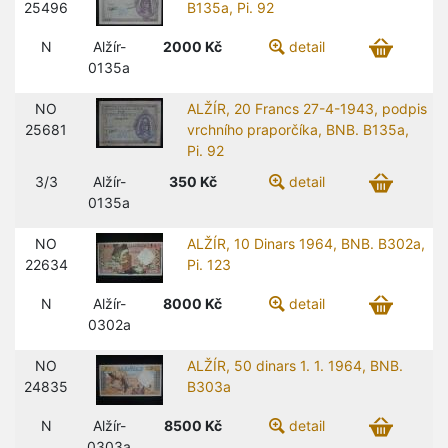
25496
B135a, Pi. 92
N
Alžír-
2000
Kč
detail
0135a
NO
ALŽÍR, 20 Francs 27-4-1943, podpis
25681
vrchního praporčíka, BNB. B135a,
Pi. 92
3/3
Alžír-
350
Kč
detail
0135a
NO
ALŽÍR, 10 Dinars 1964, BNB. B302a,
22634
Pi. 123
N
Alžír-
8000
Kč
detail
0302a
NO
ALŽÍR, 50 dinars 1. 1. 1964, BNB.
24835
B303a
N
Alžír-
8500
Kč
detail
0303a