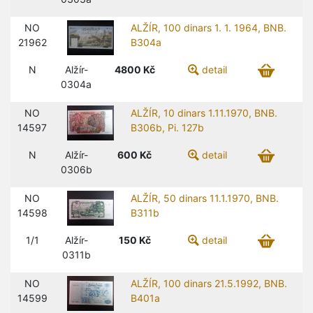
NO
ALŽÍR, 100 dinars 1. 1. 1964, BNB.
21962
B304a
N
Alžír-
4800
Kč
detail
0304a
NO
ALŽÍR, 10 dinars 1.11.1970, BNB.
14597
B306b, Pi. 127b
N
Alžír-
600
Kč
detail
0306b
NO
ALŽÍR, 50 dinars 11.1.1970, BNB.
14598
B311b
1/1
Alžír-
150
Kč
detail
0311b
NO
ALŽÍR, 100 dinars 21.5.1992, BNB.
14599
B401a