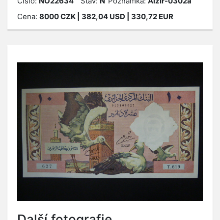
Číslo:
NO22634
Stav:
N
Poznámka:
Alžír-0302a
Cena:
8000
CZK
| 382,04 USD | 330,72 EUR
Další fotografie