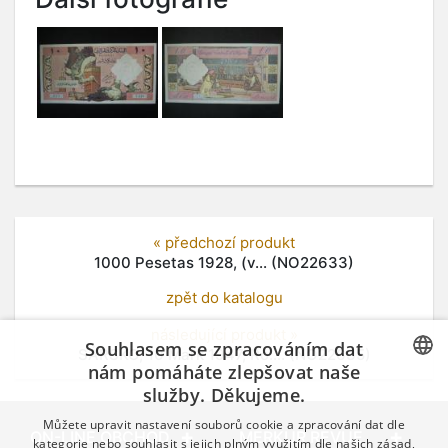
« předchozí produkt
1000 Pesetas 1928, (v... (NO22633)
zpět do katalogu
následující produkt »
Souhlasem se zpracováním dat
SÁRSKO, 10 Mark 1947, Ro.... (NO22635)
nám pomáháte zlepšovat naše
služby. Děkujeme.
CZECH
Můžete upravit nastavení souborů cookie a zpracování dat dle
GERMAN
ON-LINE OBCHOD
MERKUR REVUE
kategorie nebo souhlasit s jejich plným využitím dle našich zásad,