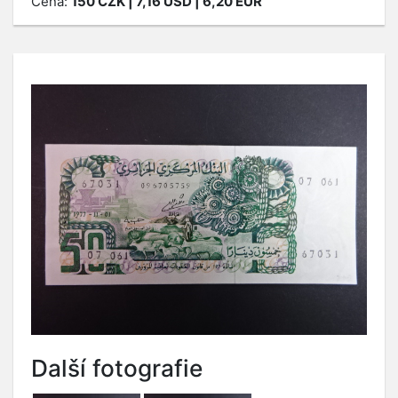
Cena:
150
CZK
| 7,16 USD | 6,20 EUR
Další fotografie