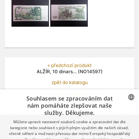
« předchozí produkt
ALŽÍR, 10 dinars... (NO14597)
zpět do katalogu
následující produkt »
Souhlasem se zpracováním dat
ALŽÍR, 100 dinars... (NO14599)
nám pomáháte zlepšovat naše
služby. Děkujeme.
CZECH
Můžete upravit nastavení souborů cookie a zpracování dat dle
GERMAN
ON-LINE OBCHOD
MERKUR REVUE
kategorie nebo souhlasit s jejich plným využitím dle našich zásad,
včetně sdílení a možnosti přenosu dat mimo Evropský hospodářský
ENGLISH
ON-LINE AUKCE
SÁLOVÉ AUKCE