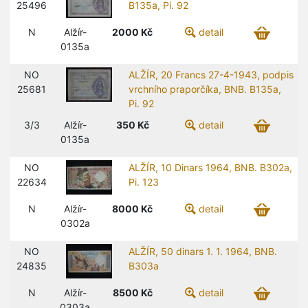
25496
B135a, Pi. 92
N
Alžír-
2000
Kč
detail
0135a
NO
ALŽÍR, 20 Francs 27-4-1943, podpis
25681
vrchního praporčíka, BNB. B135a,
Pi. 92
3/3
Alžír-
350
Kč
detail
0135a
NO
ALŽÍR, 10 Dinars 1964, BNB. B302a,
22634
Pi. 123
N
Alžír-
8000
Kč
detail
0302a
NO
ALŽÍR, 50 dinars 1. 1. 1964, BNB.
24835
B303a
N
Alžír-
8500
Kč
detail
0303a