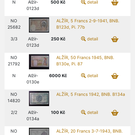
N
Alžír-
500
Kč
detail
0123d
NO
ALŽÍR, 5 Francs 2-9-1941, BNB.
25682
B123d, Pi. 77b
3/3
Alžír-
250
Kč
detail
0123d
NO
ALŽÍR, 50 Francs 1945, BNB.
21792
B130e, Pi. 87
N
Alžír-
6000
Kč
detail
0130e
NO
ALŽÍR, 5 Francs 1942, BNB. B134a
14820
2/2
Alžír-
100
Kč
detail
0134a
NO
ALŽÍR, 20 Francs 3-7-1943, BNB.