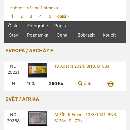
zobrazit vše na 1 stránku
1
2
3
4
5
další »
Číslo
Fotografie
Popis
Stav
Poznámka
Cena
Zobrazit
Koupit
EVROPA / ABCHÁZIE
NO
10 Apsars 2024, BNB. B103a
20231
N
103a
250
Kč
detail
SVĚT / AFRIKA
NO
ALŽÍR, 5 Francs 13-3-1941, BNB.
20368
B123d, Pi. 77b