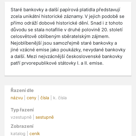
Staré bankovky a další papírová platidla představují
zcela unikátní historické záznamy. V jejich podobě se
přímo odráží dobové historické dění. Snad i z tohoto
důvodu se stala notafilie v druhé polovině 20. století
celosvětově oblíbeným sběratelským zájmem.
Nejoblíbenější jsou samozřejmě staré bankovky a
jiné vzácné emise jako poukázky, nevydané bankovky
a další. Mezi nejvzácnější československé bankovky
patří prvorepublikové státovky I. a II. emise.
Řazení dle
názvu
|
ceny
|
čísla
| k. čísla
Typ řazení
vzestupně |
sestupně
Zobrazení
katalog |
ceník