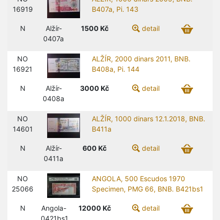
16919
B407a, Pi. 143
N
Alžír-
1500
Kč
detail
0407a
NO
ALŽÍR, 2000 dinars 2011, BNB.
16921
B408a, Pi. 144
N
Alžír-
3000
Kč
detail
0408a
NO
ALŽÍR, 1000 dinars 12.1.2018, BNB.
14601
B411a
N
Alžír-
600
Kč
detail
0411a
NO
ANGOLA, 500 Escudos 1970
25066
Specimen, PMG 66, BNB. B421bs1
N
Angola-
12000
Kč
detail
0421bs1