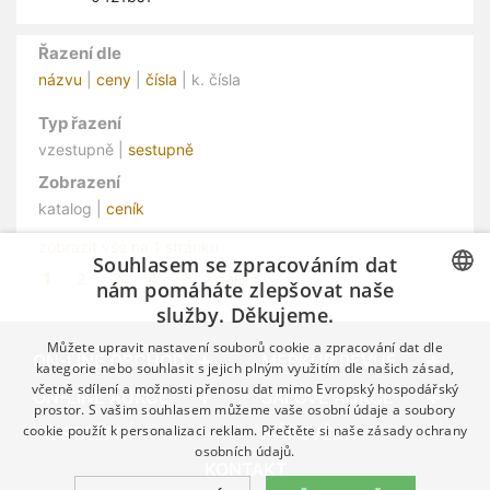
Řazení dle
názvu
|
ceny
|
čísla
| k. čísla
Typ řazení
vzestupně |
sestupně
Zobrazení
katalog |
ceník
zobrazit vše na 1 stránku
Souhlasem se zpracováním dat
1
2
3
4
5
další »
nám pomáháte zlepšovat naše
služby. Děkujeme.
CZECH
Můžete upravit nastavení souborů cookie a zpracování dat dle
GERMAN
ON-LINE OBCHOD
MERKUR REVUE
kategorie nebo souhlasit s jejich plným využitím dle našich zásad,
včetně sdílení a možnosti přenosu dat mimo Evropský hospodářský
ENGLISH
ON-LINE AUKCE
SÁLOVÉ AUKCE
prostor. S vašim souhlasem můžeme vaše osobní údaje a soubory
cookie použít k personalizaci reklam. Přečtěte si naše
zásady ochrany
KE STAŽENÍ
NÁPOVĚDA
osobních údajů.
KONTAKT