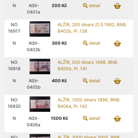
N
Alžír-
200
Kč
detail
0401a
NO
ALŽÍR, 200 dinars 21.5.1992, BNB.
16917
B402b, Pi. 138
N
Alžír-
300
Kč
detail
0402b
NO
ALŽÍR, 500 dinars 1998, BNB.
16918
B405b, Pi. 141
N
Alžír-
400
Kč
detail
0405b
NO
ALŽÍR, 1000 dinars 1998, BNB.
16920
B406a, Pi. 142
N
Alžír-
1500
Kč
detail
0406a
NO
ALŽÍR, 1000 dinars 2005, BNB.