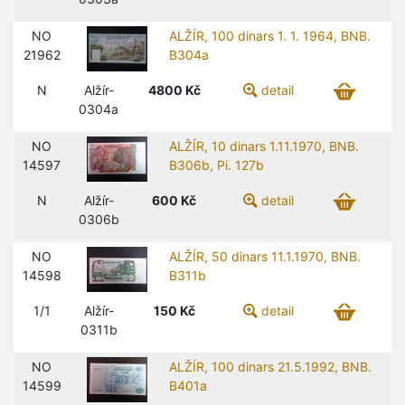
NO
ALŽÍR, 100 dinars 1. 1. 1964, BNB.
21962
B304a
N
Alžír-
4800
Kč
detail
0304a
NO
ALŽÍR, 10 dinars 1.11.1970, BNB.
14597
B306b, Pi. 127b
N
Alžír-
600
Kč
detail
0306b
NO
ALŽÍR, 50 dinars 11.1.1970, BNB.
14598
B311b
1/1
Alžír-
150
Kč
detail
0311b
NO
ALŽÍR, 100 dinars 21.5.1992, BNB.
14599
B401a