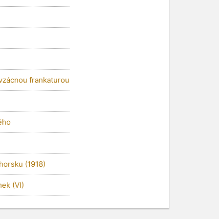
vzácnou frankaturou
ého
horsku (1918)
ek (VI)