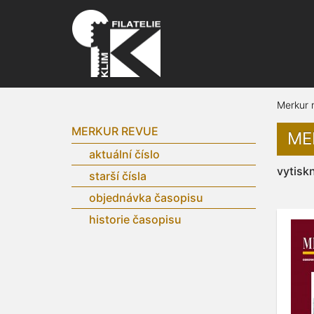
Merkur 
MERKUR REVUE
ME
aktuální číslo
vytisk
starší čísla
objednávka časopisu
historie časopisu