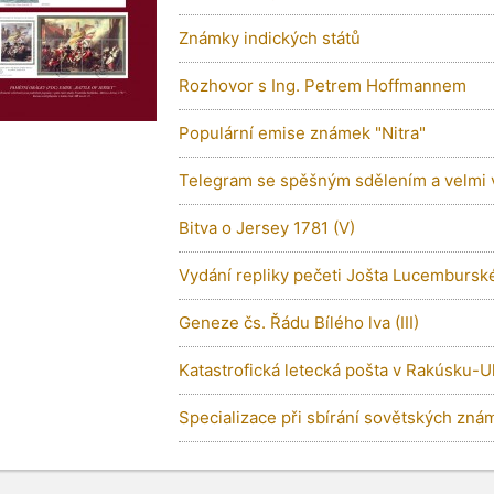
Známky indických států
Rozhovor s Ing. Petrem Hoffmannem
Populární emise známek "Nitra"
Telegram se spěšným sdělením a velmi 
Bitva o Jersey 1781 (V)
Vydání repliky pečeti Jošta Lucembursk
Geneze čs. Řádu Bílého lva (III)
Katastrofická letecká pošta v Rakúsku-U
Specializace při sbírání sovětských znám