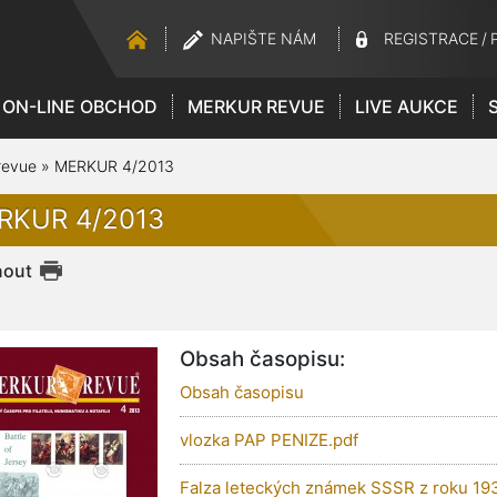
NAPIŠTE NÁM
REGISTRACE
/
ON-LINE OBCHOD
MERKUR REVUE
LIVE AUKCE
revue
»
MERKUR 4/2013
RKUR 4/2013
nout
Obsah časopisu:
Obsah časopisu
vlozka PAP PENIZE.pdf
Falza leteckých známek SSSR z roku 19