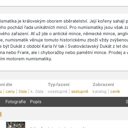
smatika je královským oborem sběratelství. Její kořeny sahají 
ého pochází řada unikátních mincí. Pro numismatiky jsou však z
vého zařazení. Ať už jde o antické mince, německé mince, angl
e, numismatik věnuje tomuto historickému zboží vždy zvýšeno
 být Dukát z období Karla IV tak i Svatováclavský Dukát z let dvac
na nebo Frank, ale i chyboražby nebo pamětní mince. Prodej a 
ím motorem numismatiky.
ní dle
Typ řazení
Zobrazení
u
|
ceny
|
čísla
| k. čísla
vzestupně |
sestupně
katalog |
ceník
Fotografie
Popis
S
É