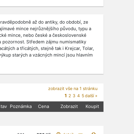
pravděpodobně až do antiky, do období, ze
ajímavé mince nejrůznějšího původu, typu a
ické mince, nebo české a československé
u pozornost. Středem zájmu numismatiky
átých a třicátých, stejně tak i Krejcar, Tolar,
výkup starých a vzácných mincí jsou hlavním
zobrazit vše na 1 stránku
1
2
3
4
5
další »
tav
Poznámka
Cena
Zobrazit
Koupit