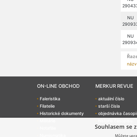
29043
NU
29093
NU
29093
Řaze
názv
ON-LINE OBCHOD
MERKUR REVUE
Faleristika
aktuální číslo
Filatelie
starší čísla
Historické dokumenty
objednávka časopi
Militárie
historie časopisu
Souhlasem se z
Notafilie
Numismatika
Můžete uprav