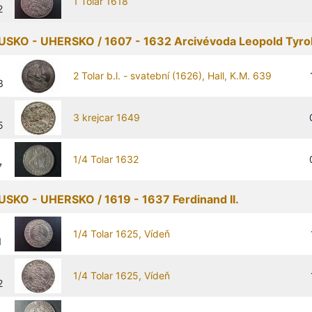
1 Tolar 1618
2
SKO - UHERSKO / 1607 - 1632 Arcivévoda Leopold Tyro
2 Tolar b.l. - svatební (1626), Hall, K.M. 639
3
3 krejcar 1649
5
1/4 Tolar 1632
7
SKO - UHERSKO / 1619 - 1637 Ferdinand II.
1/4 Tolar 1625, Vídeň
1
1/4 Tolar 1625, Vídeň
2