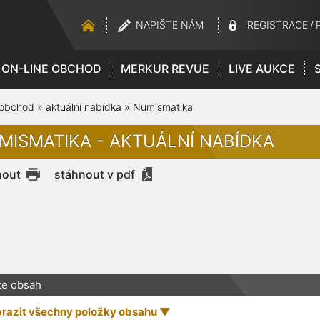
NAPIŠTE NÁM
REGISTRACE
/
ON-LINE OBCHOD
MERKUR REVUE
LIVE AUKCE
 obchod
»
aktuální nabídka
»
Numismatika
MISMATIKA - AKTUÁLNÍ NABÍDKA
nout
stáhnout v pdf
te obsah
razit všechny položky obsahu