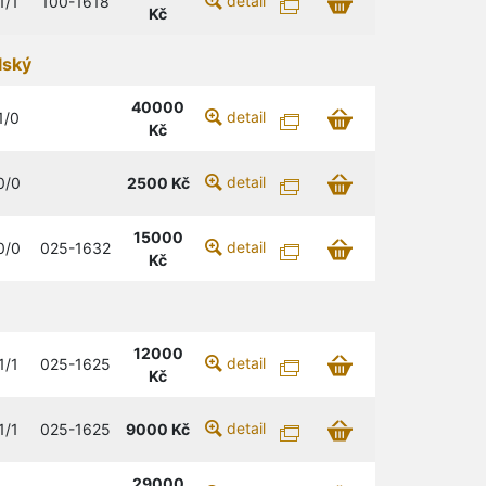
detail
1/1
100-1618
Kč
lský
40000
detail
1/0
Kč
detail
0/0
2500
Kč
15000
detail
0/0
025-1632
Kč
12000
detail
1/1
025-1625
Kč
detail
1/1
025-1625
9000
Kč
29000