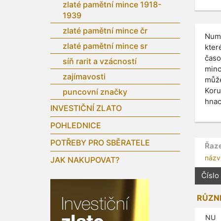
zlaté pamětní mince 1918-
1939
zlaté pamětní mince čr
Numi
zlaté pamětní mince sr
kter
časo
síň rarit a vzácností
minc
zajímavosti
může
Koru
puncovní značky
hnac
INVESTIČNÍ ZLATO
POHLEDNICE
POTŘEBY PRO SBĚRATELE
Řaze
názv
JAK NAKUPOVAT?
Číslo
RŮZN
NU