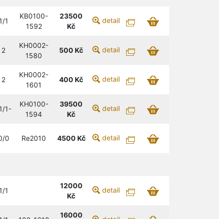
KB0100-
23500
detail
1/1
1592
Kč
KH0002-
detail
2
500
Kč
1580
KH0002-
detail
2
400
Kč
1601
KH0100-
39500
detail
1/1-
1594
Kč
detail
0/0
Re2010
4500
Kč
12000
detail
1/1
Kč
16000