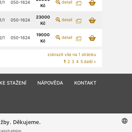
detail
1/1
050-1624
Kč
23000
detail
1/1
050-1624
Kč
19000
detail
2/1
050-1624
Kč
zobrazit vše na 1 stránku
1
2
3
4
5
další »
KE STAŽENÍ
NÁPOVĚDA
KONTAKT
užby. Děkujeme.
 jejich plným