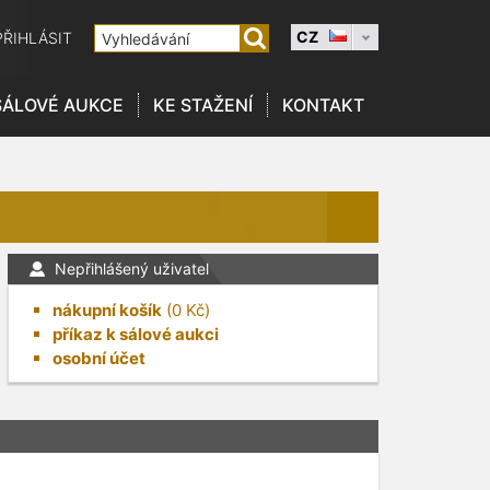
CZ
PŘIHLÁSIT
SÁLOVÉ AUKCE
KE STAŽENÍ
KONTAKT
Nepřihlášený uživatel
nákupní košík
(
0
Kč)
příkaz k sálové aukci
osobní účet