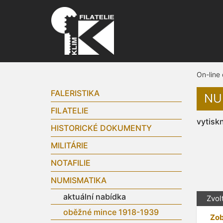
On-line
FALERISTIKA
NU
FILATELIE
vytisk
HISTORICKÉ DOKUMENTY
MILITÁRIE
NOTAFILIE
NUMISMATIKA
aktuální nabídka
Zvol
oběžné mince 1918-1939
Zob