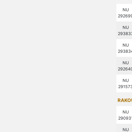
NU
29269
NU
29383
NU
29383
NU
29264
NU
29157
RAKOU
NU
29093
NU