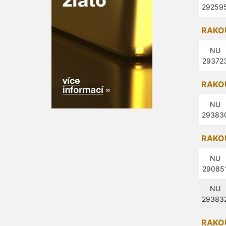
29259
RAKOU
NU
29372
RAKOU
NU
29383
RAKOU
NU
29085
NU
29383
RAKOU