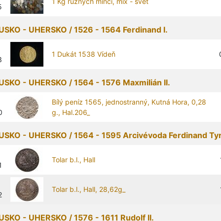
1 Kg různých mincí, mix - svět
5
SKO - UHERSKO / 1526 - 1564 Ferdinand I.
1 Dukát 1538 Vídeň
3
SKO - UHERSKO / 1564 - 1576 Maxmilián II.
Bílý peníz 1565, jednostranný, Kutná Hora, 0,28
0
g., Hal.206_
SKO - UHERSKO / 1564 - 1595 Arcivévoda Ferdinand Tyr
Tolar b.l., Hall
1
Tolar b.l., Hall, 28,62g_
2
SKO - UHERSKO / 1576 - 1611 Rudolf II.