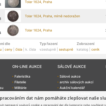
Tolar 1624, Praha
3
Tolar 1624, Praha, mírně nedoražen
3
Tolar 1624, Praha
4
ní dle
Typ řazení
Zobrazení
u
|
ceny
|
čísla
| k. čísla
vzestupně |
sestupně
katalog |
ceník
ON-LINE AUKCE
SÁLOVÉ AUKCE
Faleristika
Sálové aukce
Filatelie
archív sálových aukcí
su
Militárie
Aukční kalendář
Notafilie
Místo konání aukce
pracováním dat nám pomáháte zlepšovat naše sl
Numismatika
Jak dražit?
Pohlednice
Podmínky a vysvětlivky
it nastavení souborů cookie a zpracování dat dle kategorie nebo souhlasit s