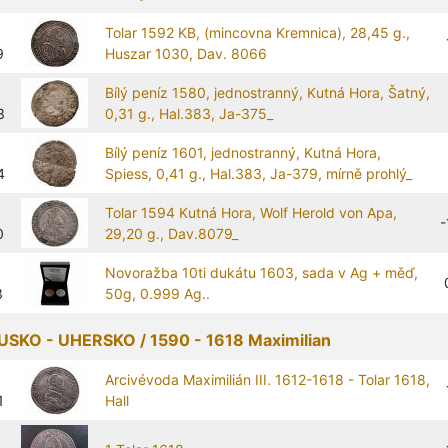
Tolar 1592 KB, (mincovna Kremnica), 28,45 g.,
9
Huszar 1030, Dav. 8066
Bílý peníz 1580, jednostranný, Kutná Hora, Šatný,
3
0,31 g., Hal.383, Ja-375_
Bílý peníz 1601, jednostranný, Kutná Hora,
4
Spiess, 0,41 g., Hal.383, Ja-379, mírně prohlý_
Tolar 1594 Kutná Hora, Wolf Herold von Apa,
-
0
29,20 g., Dav.8079_
Novoražba 10ti dukátu 1603, sada v Ag + měď,
3
50g, 0.999 Ag..
SKO - UHERSKO / 1590 - 1618 Maximilian
Arcivévoda Maximilián III. 1612-1618 - Tolar 1618,
1
Hall