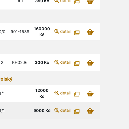
detail
001
350
Kč
160000
detail
0/0
901-1538
Kč
detail
2
KH0206
300
Kč
olský
12000
detail
1/1
Kč
detail
1/1
9000
Kč