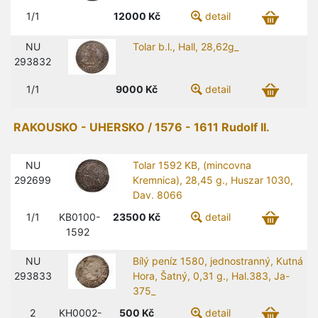
1/1
12000
Kč
detail
NU
Tolar b.l., Hall, 28,62g_
293832
1/1
9000
Kč
detail
RAKOUSKO - UHERSKO / 1576 - 1611 Rudolf II.
NU
Tolar 1592 KB, (mincovna
292699
Kremnica), 28,45 g., Huszar 1030,
Dav. 8066
1/1
KB0100-
23500
Kč
detail
1592
NU
Bílý peníz 1580, jednostranný, Kutná
293833
Hora, Šatný, 0,31 g., Hal.383, Ja-
375_
2
KH0002-
500
Kč
detail