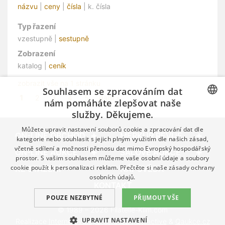
názvu
|
ceny
|
čísla
| k. čísla
Typ řazení
vzestupně |
sestupně
Zobrazení
katalog |
ceník
zobrazit vše na 1 stránku
Souhlasem se zpracováním dat
1
2
3
4
5
další »
nám pomáháte zlepšovat naše
služby. Děkujeme.
CZECH
Můžete upravit nastavení souborů cookie a zpracování dat dle
GERMAN
ON-LINE OBCHOD
MERKUR REVUE
kategorie nebo souhlasit s jejich plným využitím dle našich zásad,
včetně sdílení a možnosti přenosu dat mimo Evropský hospodářský
ENGLISH
ON-LINE AUKCE
SÁLOVÉ AUKCE
prostor. S vašim souhlasem můžeme vaše osobní údaje a soubory
cookie použít k personalizaci reklam. Přečtěte si naše
zásady ochrany
KE STAŽENÍ
NÁPOVĚDA
osobních údajů.
KONTAKT
POUZE NEZBYTNÉ
PŘIJMOUT VŠE
© 1989 – 2026 Filatelie-Klim.com
UPRAVIT NASTAVENÍ
Realizace
Internetová agentura Q2 Interactive
&
Qaukce.cz