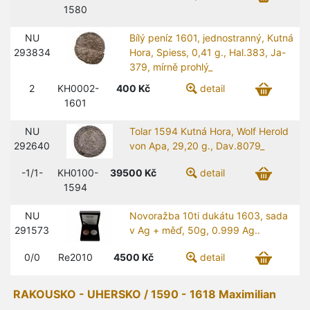
1580
NU
Bílý peníz 1601, jednostranný, Kutná
293834
Hora, Spiess, 0,41 g., Hal.383, Ja-
379, mírně prohlý_
2
KH0002-
400
Kč
detail
1601
NU
Tolar 1594 Kutná Hora, Wolf Herold
292640
von Apa, 29,20 g., Dav.8079_
-1/1-
KH0100-
39500
Kč
detail
1594
NU
Novoražba 10ti dukátu 1603, sada
291573
v Ag + měď, 50g, 0.999 Ag..
0/0
Re2010
4500
Kč
detail
RAKOUSKO - UHERSKO / 1590 - 1618 Maximilian