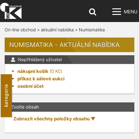
MENU
On-line obchod
»
aktuální nabídka
»
Numismatika
NUMISMATIKA - AKTUÁLNÍ NABÍDKA
Nepřihlášený uživatel
nákupní košík
(
0
Kč)
příkaz k sálové aukci
osobní účet
kategorie
Zvolte obsah
Zobrazit všechny položky obsahu