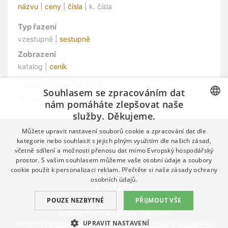
názvu
|
ceny
|
čísla
| k. čísla
Typ řazení
vzestupně |
sestupně
Zobrazení
katalog |
ceník
zobrazit vše na 1 stránku
Souhlasem se zpracováním dat
1
2
3
4
5
další »
nám pomáháte zlepšovat naše
služby. Děkujeme.
CZECH
Můžete upravit nastavení souborů cookie a zpracování dat dle
GERMAN
ON-LINE OBCHOD
MERKUR REVUE
kategorie nebo souhlasit s jejich plným využitím dle našich zásad,
včetně sdílení a možnosti přenosu dat mimo Evropský hospodářský
ENGLISH
ON-LINE AUKCE
SÁLOVÉ AUKCE
prostor. S vašim souhlasem můžeme vaše osobní údaje a soubory
cookie použít k personalizaci reklam. Přečtěte si naše
zásady ochrany
KE STAŽENÍ
NÁPOVĚDA
osobních údajů.
KONTAKT
POUZE NEZBYTNÉ
PŘIJMOUT VŠE
© 1989 – 2026 Filatelie-Klim.com
UPRAVIT NASTAVENÍ
Realizace
Internetová agentura Q2 Interactive
&
Qaukce.cz