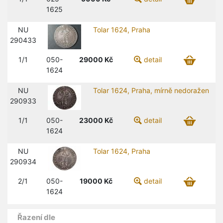
1625
NU
Tolar 1624, Praha
290433
1/1
050-
29000
Kč
detail
1624
NU
Tolar 1624, Praha, mírně nedoražen
290933
1/1
050-
23000
Kč
detail
1624
NU
Tolar 1624, Praha
290934
2/1
050-
19000
Kč
detail
1624
Řazení dle