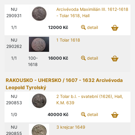
NU
Arcivévoda Maximilián III. 1612-1618
290931
- Tolar 1618, Hall
1/1
12000
Kč
detail
NU
1 Tolar 1618
290262
1/1
100-
16000
Kč
detail
1618
RAKOUSKO - UHERSKO / 1607 - 1632 Arcivévoda
Leopold Tyrolský
NU
2 Tolar b.l. - svatební (1626), Hall,
290853
K.M. 639
1/0
40000
Kč
detail
NU
3 krejcar 1649
290855