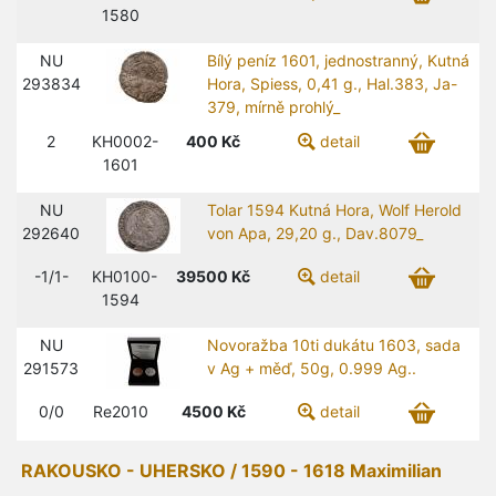
1580
NU
Bílý peníz 1601, jednostranný, Kutná
293834
Hora, Spiess, 0,41 g., Hal.383, Ja-
379, mírně prohlý_
2
KH0002-
400
Kč
detail
1601
NU
Tolar 1594 Kutná Hora, Wolf Herold
292640
von Apa, 29,20 g., Dav.8079_
-1/1-
KH0100-
39500
Kč
detail
1594
NU
Novoražba 10ti dukátu 1603, sada
291573
v Ag + měď, 50g, 0.999 Ag..
0/0
Re2010
4500
Kč
detail
RAKOUSKO - UHERSKO / 1590 - 1618 Maximilian