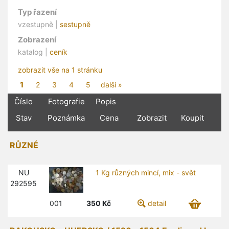
Typ řazení
vzestupně |
sestupně
Zobrazení
katalog |
ceník
zobrazit vše na 1 stránku
1
2
3
4
5
další »
Číslo
Fotografie
Popis
Stav
Poznámka
Cena
Zobrazit
Koupit
RŮZNÉ
NU
1 Kg různých mincí, mix - svět
292595
001
350
Kč
detail