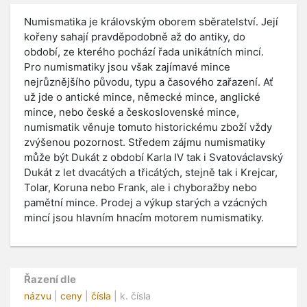
Numismatika je královským oborem sběratelství. Její
kořeny sahají pravděpodobně až do antiky, do
období, ze kterého pochází řada unikátních mincí.
Pro numismatiky jsou však zajímavé mince
nejrůznějšího původu, typu a časového zařazení. Ať
už jde o antické mince, německé mince, anglické
mince, nebo české a československé mince,
numismatik věnuje tomuto historickému zboží vždy
zvýšenou pozornost. Středem zájmu numismatiky
může být Dukát z období Karla IV tak i Svatováclavský
Dukát z let dvacátých a třicátých, stejně tak i Krejcar,
Tolar, Koruna nebo Frank, ale i chyboražby nebo
pamětní mince. Prodej a výkup starých a vzácných
mincí jsou hlavním hnacím motorem numismatiky.
Řazení dle
názvu
|
ceny
|
čísla
| k. čísla