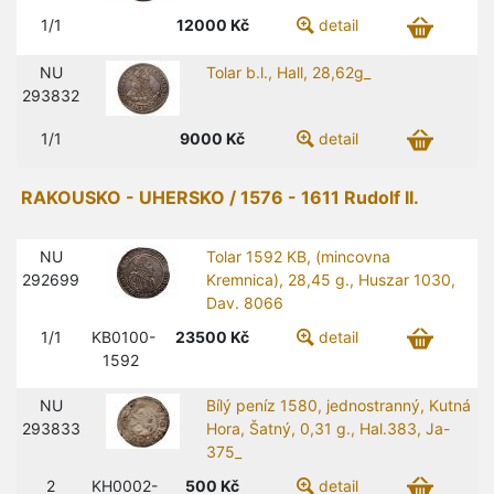
1/1
12000
Kč
detail
NU
Tolar b.l., Hall, 28,62g_
293832
1/1
9000
Kč
detail
RAKOUSKO - UHERSKO / 1576 - 1611 Rudolf II.
NU
Tolar 1592 KB, (mincovna
292699
Kremnica), 28,45 g., Huszar 1030,
Dav. 8066
1/1
KB0100-
23500
Kč
detail
1592
NU
Bílý peníz 1580, jednostranný, Kutná
293833
Hora, Šatný, 0,31 g., Hal.383, Ja-
375_
2
KH0002-
500
Kč
detail