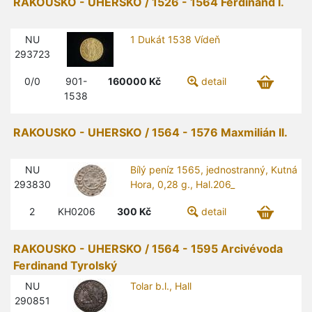
RAKOUSKO - UHERSKO / 1526 - 1564 Ferdinand I.
NU
1 Dukát 1538 Vídeň
293723
0/0
901-
160000
Kč
detail
1538
RAKOUSKO - UHERSKO / 1564 - 1576 Maxmilián II.
NU
Bílý peníz 1565, jednostranný, Kutná
293830
Hora, 0,28 g., Hal.206_
2
KH0206
300
Kč
detail
RAKOUSKO - UHERSKO / 1564 - 1595 Arcivévoda
Ferdinand Tyrolský
NU
Tolar b.l., Hall
290851