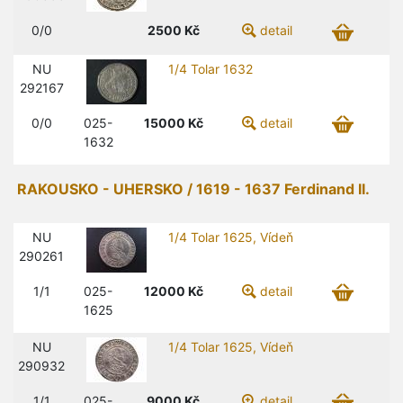
0/0
2500
Kč
detail
NU
1/4 Tolar 1632
292167
0/0
025-
15000
Kč
detail
1632
RAKOUSKO - UHERSKO / 1619 - 1637 Ferdinand II.
NU
1/4 Tolar 1625, Vídeň
290261
1/1
025-
12000
Kč
detail
1625
NU
1/4 Tolar 1625, Vídeň
290932
1/1
025-
9000
Kč
detail