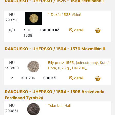
RAKOUSKO - UHERSKO / 1526 - 1564 Ferdinand I.
NU
1 Dukát 1538 Vídeň
293723
0/0
901-
160000
Kč
detail
1538
RAKOUSKO - UHERSKO / 1564 - 1576 Maxmilián II.
NU
Bílý peníz 1565, jednostranný, Kutná
293830
Hora, 0,28 g., Hal.206_
2
KH0206
300
Kč
detail
RAKOUSKO - UHERSKO / 1564 - 1595 Arcivévoda
Ferdinand Tyrolský
NU
Tolar b.l., Hall
290851