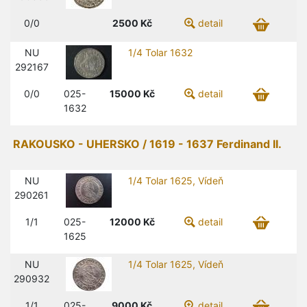
0/0
2500
Kč
detail
NU
1/4 Tolar 1632
292167
0/0
025-
15000
Kč
detail
1632
RAKOUSKO - UHERSKO / 1619 - 1637 Ferdinand II.
NU
1/4 Tolar 1625, Vídeň
290261
1/1
025-
12000
Kč
detail
1625
NU
1/4 Tolar 1625, Vídeň
290932
1/1
025-
9000
Kč
detail