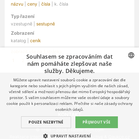
názvu
|
ceny
|
čísla
| k. čísla
Typ řazení
vzestupně |
sestupně
Zobrazení
katalog |
ceník
zobrazit vše na 1 stránku
Souhlasem se zpracováním dat
1
2
3
4
5
další »
nám pomáháte zlepšovat naše
služby. Děkujeme.
CZECH
Můžete upravit nastavení souborů cookie a zpracování dat dle
GERMAN
ON-LINE OBCHOD
MERKUR REVUE
kategorie nebo souhlasit s jejich plným využitím dle našich zásad,
včetně sdílení a možnosti přenosu dat mimo Evropský hospodářský
ENGLISH
ON-LINE AUKCE
SÁLOVÉ AUKCE
prostor. S vašim souhlasem můžeme vaše osobní údaje a soubory
cookie použít k personalizaci reklam. Přečtěte si naše
zásady ochrany
KE STAŽENÍ
NÁPOVĚDA
osobních údajů.
KONTAKT
POUZE NEZBYTNÉ
PŘIJMOUT VŠE
© 1989 – 2026 Filatelie-Klim.com
UPRAVIT NASTAVENÍ
Realizace
Internetová agentura Q2 Interactive
&
Qaukce.cz