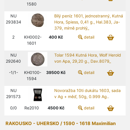
1580
NU
Bílý peníz 1601, jednostranný, Kutná
293834
Hora, Spiess, 0,41 g., Hal.383, Ja-
379, mírně prohlý_
2
KH0002-
400
Kč
detail
1601
NU
Tolar 1594 Kutná Hora, Wolf Herold
292640
von Apa, 29,20 g., Dav.8079_
-1/1-
KH0100-
39500
Kč
detail
1594
NU
Novoražba 10ti dukátu 1603, sada
291573
v Ag + měď, 50g, 0.999 Ag..
0/0
Re2010
4500
Kč
detail
RAKOUSKO - UHERSKO / 1590 - 1618 Maximilian