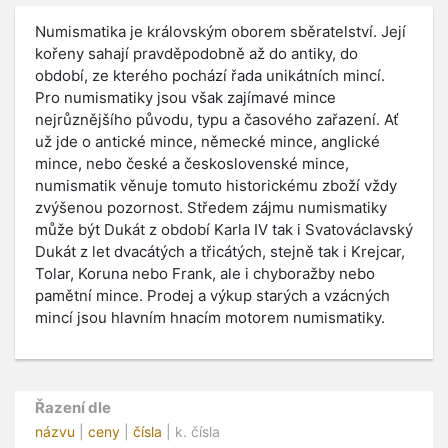
Numismatika je královským oborem sběratelství. Její
kořeny sahají pravděpodobně až do antiky, do
období, ze kterého pochází řada unikátních mincí.
Pro numismatiky jsou však zajímavé mince
nejrůznějšího původu, typu a časového zařazení. Ať
už jde o antické mince, německé mince, anglické
mince, nebo české a československé mince,
numismatik věnuje tomuto historickému zboží vždy
zvýšenou pozornost. Středem zájmu numismatiky
může být Dukát z období Karla IV tak i Svatováclavský
Dukát z let dvacátých a třicátých, stejně tak i Krejcar,
Tolar, Koruna nebo Frank, ale i chyboražby nebo
pamětní mince. Prodej a výkup starých a vzácných
mincí jsou hlavním hnacím motorem numismatiky.
Řazení dle
názvu
|
ceny
|
čísla
| k. čísla