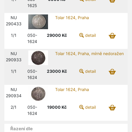
1625
NU
Tolar 1624, Praha
290433
1/1
050-
29000
Kč
detail
1624
NU
Tolar 1624, Praha, mírně nedoražen
290933
1/1
050-
23000
Kč
detail
1624
NU
Tolar 1624, Praha
290934
2/1
050-
19000
Kč
detail
1624
Řazení dle