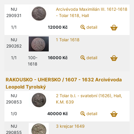
NU
Arcivévoda Maximilián III. 1612-1618
290931
- Tolar 1618, Hall
1/1
12000
Kč
detail
NU
1 Tolar 1618
290262
1/1
100-
16000
Kč
detail
1618
RAKOUSKO - UHERSKO / 1607 - 1632 Arcivévoda
Leopold Tyrolský
NU
2 Tolar b.l. - svatební (1626), Hall,
290853
K.M. 639
1/0
40000
Kč
detail
NU
3 krejcar 1649
290855