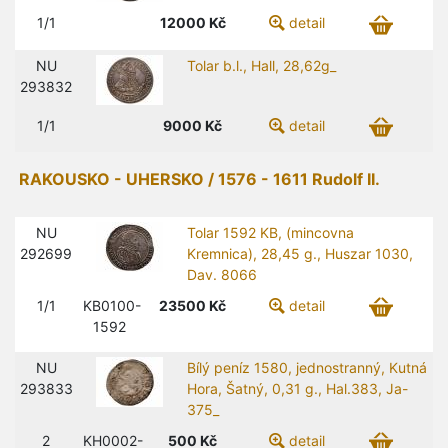
1/1
12000
Kč
detail
NU
Tolar b.l., Hall, 28,62g_
293832
1/1
9000
Kč
detail
RAKOUSKO - UHERSKO / 1576 - 1611 Rudolf II.
NU
Tolar 1592 KB, (mincovna
292699
Kremnica), 28,45 g., Huszar 1030,
Dav. 8066
1/1
KB0100-
23500
Kč
detail
1592
NU
Bílý peníz 1580, jednostranný, Kutná
293833
Hora, Šatný, 0,31 g., Hal.383, Ja-
375_
2
KH0002-
500
Kč
detail