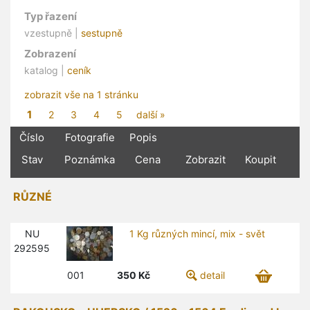
Typ řazení
vzestupně |
sestupně
Zobrazení
katalog |
ceník
zobrazit vše na 1 stránku
1
2
3
4
5
další »
Číslo
Fotografie
Popis
Stav
Poznámka
Cena
Zobrazit
Koupit
RŮZNÉ
NU
1 Kg různých mincí, mix - svět
292595
001
350
Kč
detail