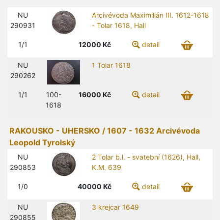
NU
Arcivévoda Maximilián III. 1612-1618
290931
- Tolar 1618, Hall
1/1
12000
Kč
detail
NU
1 Tolar 1618
290262
1/1
100-
16000
Kč
detail
1618
RAKOUSKO - UHERSKO / 1607 - 1632 Arcivévoda
Leopold Tyrolský
NU
2 Tolar b.l. - svatební (1626), Hall,
290853
K.M. 639
1/0
40000
Kč
detail
NU
3 krejcar 1649
290855