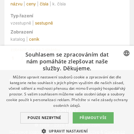
názvu
|
ceny
|
čísla
| k. čísla
Typ řazení
vzestupně |
sestupně
Zobrazení
katalog |
ceník
zobrazit vše na 1 stránku
Souhlasem se zpracováním dat
1
2
3
4
5
další »
nám pomáháte zlepšovat naše
služby. Děkujeme.
CZECH
Můžete upravit nastavení souborů cookie a zpracování dat dle
GERMAN
ON-LINE OBCHOD
MERKUR REVUE
kategorie nebo souhlasit s jejich plným využitím dle našich zásad,
včetně sdílení a možnosti přenosu dat mimo Evropský hospodářský
ENGLISH
ON-LINE AUKCE
SÁLOVÉ AUKCE
prostor. S vašim souhlasem můžeme vaše osobní údaje a soubory
cookie použít k personalizaci reklam. Přečtěte si naše
zásady ochrany
KE STAŽENÍ
NÁPOVĚDA
osobních údajů.
KONTAKT
POUZE NEZBYTNÉ
PŘIJMOUT VŠE
© 1989 – 2026 Filatelie-Klim.com
UPRAVIT NASTAVENÍ
Realizace
Internetová agentura Q2 Interactive
&
Qaukce.cz