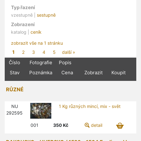
Typ řazení
vzestupně |
sestupně
Zobrazení
katalog |
ceník
zobrazit vše na 1 stránku
1
2
3
4
5
další »
Číslo
Fotografie
Popis
Stav
Poznámka
Cena
Zobrazit
Koupit
RŮZNÉ
NU
1 Kg různých mincí, mix - svět
292595
001
350
Kč
detail