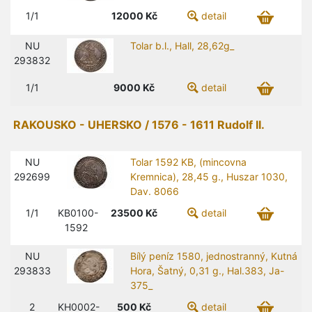
1/1
12000
Kč
detail
NU
Tolar b.l., Hall, 28,62g_
293832
1/1
9000
Kč
detail
RAKOUSKO - UHERSKO / 1576 - 1611 Rudolf II.
NU
Tolar 1592 KB, (mincovna
292699
Kremnica), 28,45 g., Huszar 1030,
Dav. 8066
1/1
KB0100-
23500
Kč
detail
1592
NU
Bílý peníz 1580, jednostranný, Kutná
293833
Hora, Šatný, 0,31 g., Hal.383, Ja-
375_
2
KH0002-
500
Kč
detail