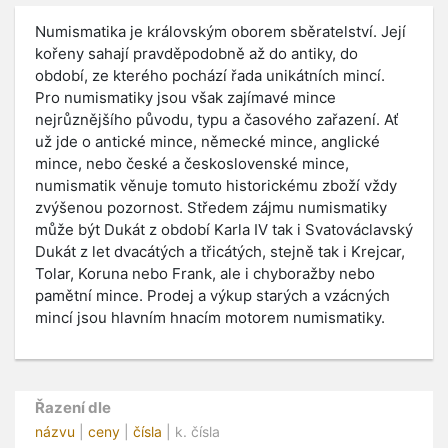
Numismatika je královským oborem sběratelství. Její
kořeny sahají pravděpodobně až do antiky, do
období, ze kterého pochází řada unikátních mincí.
Pro numismatiky jsou však zajímavé mince
nejrůznějšího původu, typu a časového zařazení. Ať
už jde o antické mince, německé mince, anglické
mince, nebo české a československé mince,
numismatik věnuje tomuto historickému zboží vždy
zvýšenou pozornost. Středem zájmu numismatiky
může být Dukát z období Karla IV tak i Svatováclavský
Dukát z let dvacátých a třicátých, stejně tak i Krejcar,
Tolar, Koruna nebo Frank, ale i chyboražby nebo
pamětní mince. Prodej a výkup starých a vzácných
mincí jsou hlavním hnacím motorem numismatiky.
Řazení dle
názvu
|
ceny
|
čísla
| k. čísla