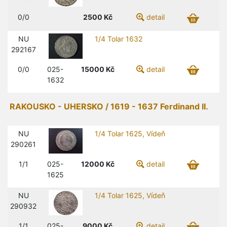
0/0
2500
Kč
detail
NU
1/4 Tolar 1632
292167
0/0
025-
15000
Kč
detail
1632
RAKOUSKO - UHERSKO / 1619 - 1637 Ferdinand II.
NU
1/4 Tolar 1625, Vídeň
290261
1/1
025-
12000
Kč
detail
1625
NU
1/4 Tolar 1625, Vídeň
290932
1/1
025-
9000
Kč
detail