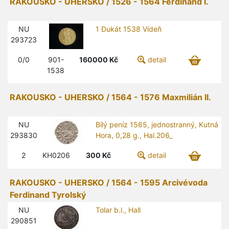
RAKOUSKO - UHERSKO / 1526 - 1564 Ferdinand I.
NU
1 Dukát 1538 Vídeň
293723
0/0
901-
160000
Kč
detail
1538
RAKOUSKO - UHERSKO / 1564 - 1576 Maxmilián II.
NU
Bílý peníz 1565, jednostranný, Kutná
293830
Hora, 0,28 g., Hal.206_
2
KH0206
300
Kč
detail
RAKOUSKO - UHERSKO / 1564 - 1595 Arcivévoda
Ferdinand Tyrolský
NU
Tolar b.l., Hall
290851