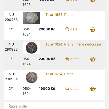
1625
NU
Tolar 1624, Praha
290433
1/1
050-
29000
Kč
detail
1624
NU
Tolar 1624, Praha, mírně nedoražen
290933
1/1
050-
23000
Kč
detail
1624
NU
Tolar 1624, Praha
290934
2/1
050-
19000
Kč
detail
1624
Řazení dle