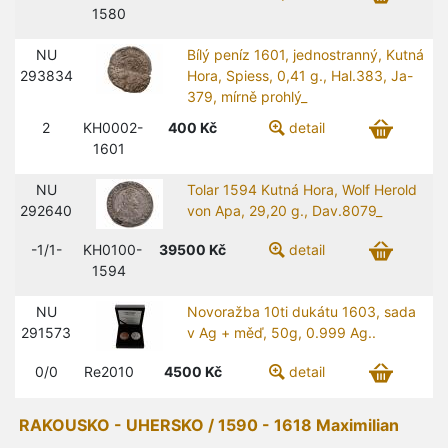
1580
NU
Bílý peníz 1601, jednostranný, Kutná
293834
Hora, Spiess, 0,41 g., Hal.383, Ja-
379, mírně prohlý_
2
KH0002-
400
Kč
detail
1601
NU
Tolar 1594 Kutná Hora, Wolf Herold
292640
von Apa, 29,20 g., Dav.8079_
-1/1-
KH0100-
39500
Kč
detail
1594
NU
Novoražba 10ti dukátu 1603, sada
291573
v Ag + měď, 50g, 0.999 Ag..
0/0
Re2010
4500
Kč
detail
RAKOUSKO - UHERSKO / 1590 - 1618 Maximilian