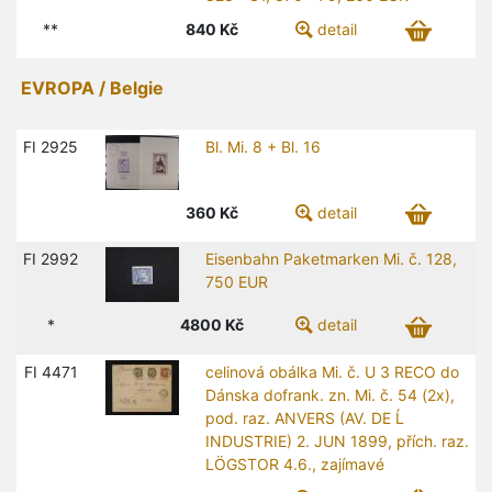
**
840
Kč
detail
EVROPA / Belgie
FI 2925
Bl. Mi. 8 + Bl. 16
360
Kč
detail
FI 2992
Eisenbahn Paketmarken Mi. č. 128,
750 EUR
*
4800
Kč
detail
FI 4471
celinová obálka Mi. č. U 3 RECO do
Dánska dofrank. zn. Mi. č. 54 (2x),
pod. raz. ANVERS (AV. DE Ĺ
INDUSTRIE) 2. JUN 1899, přích. raz.
LÖGSTOR 4.6., zajímavé