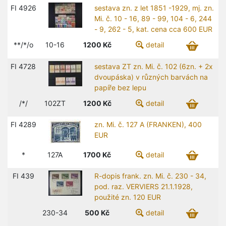
FI 4926
sestava zn. z let 1851 -1929, mj. zn.
Mi. č. 10 - 16, 89 - 99, 104 - 6, 244
- 9, 262 - 5, kat. cena cca 600 EUR
**/*/o
10-16
1200
Kč
detail
FI 4728
sestava ZT zn. Mi. č. 102 (6zn. + 2x
dvoupáska) v různých barvách na
papíře bez lepu
/*/
102ZT
1200
Kč
detail
FI 4289
zn. Mi. č. 127 A (FRANKEN), 400
EUR
*
127A
1700
Kč
detail
FI 439
R-dopis frank. zn. Mi. č. 230 - 34,
pod. raz. VERVIERS 21.1.1928,
použité zn. 120 EUR
230-34
500
Kč
detail