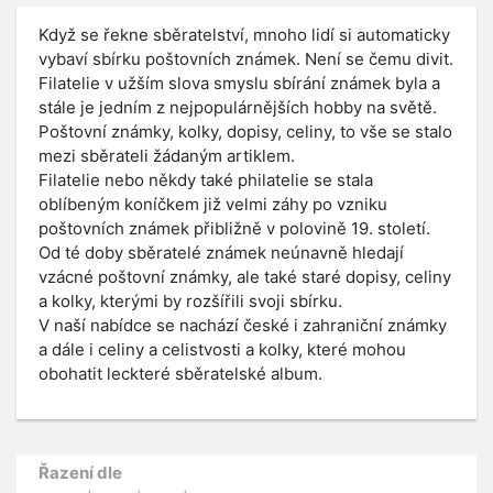
Když se řekne sběratelství, mnoho lidí si automaticky
vybaví sbírku poštovních známek. Není se čemu divit.
Filatelie v užším slova smyslu sbírání známek byla a
stále je jedním z nejpopulárnějších hobby na světě.
Poštovní známky, kolky, dopisy, celiny, to vše se stalo
mezi sběrateli žádaným artiklem.
Filatelie nebo někdy také philatelie se stala
oblíbeným koníčkem již velmi záhy po vzniku
poštovních známek přibližně v polovině 19. století.
Od té doby sběratelé známek neúnavně hledají
vzácné poštovní známky, ale také staré dopisy, celiny
a kolky, kterými by rozšířili svoji sbírku.
V naší nabídce se nachází české i zahraniční známky
a dále i celiny a celistvosti a kolky, které mohou
obohatit leckteré sběratelské album.
Řazení dle