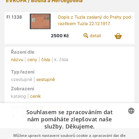
EVROPA / Bosna a Hercegovina
FI 1338
Dopis z Tuzla zaslaný do Prahy pod
razítkem Tuzla 22.12.1917.
2500
Kč
detail
Řazení dle
názvu
|
ceny
|
čísla
| k. čísla
Typ řazení
vzestupně |
sestupně
Zobrazení
katalog |
ceník
zobrazit vše na 1 stránku
Souhlasem se zpracováním dat
1
2
3
4
5
další »
nám pomáháte zlepšovat naše
služby. Děkujeme.
CZECH
Můžete upravit nastavení souborů cookie a zpracování dat dle
GERMAN