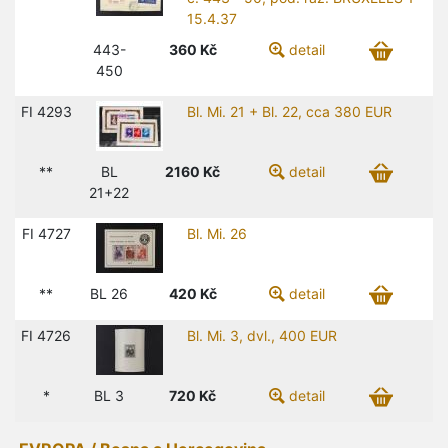
15.4.37
443-
360
Kč
detail
450
FI 4293
Bl. Mi. 21 + Bl. 22, cca 380 EUR
**
BL
2160
Kč
detail
21+22
FI 4727
Bl. Mi. 26
**
BL 26
420
Kč
detail
FI 4726
Bl. Mi. 3, dvl., 400 EUR
*
BL 3
720
Kč
detail