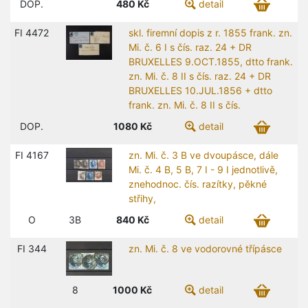
DOP.
480
Kč
detail
FI 4472
skl. firemní dopis z r. 1855 frank. zn.
Mi. č. 6 I s čís. raz. 24 + DR
BRUXELLES 9.OCT.1855, dtto frank.
zn. Mi. č. 8 II s čís. raz. 24 + DR
BRUXELLES 10.JUL.1856 + dtto
frank. zn. Mi. č. 8 II s čís.
DOP.
1080
Kč
detail
FI 4167
zn. Mi. č. 3 B ve dvoupásce, dále
Mi. č. 4 B, 5 B, 7 I - 9 I jednotlivě,
znehodnoc. čís. razítky, pěkné
střihy,
O
3B
840
Kč
detail
FI 344
zn. Mi. č. 8 ve vodorovné třípásce
8
1000
Kč
detail