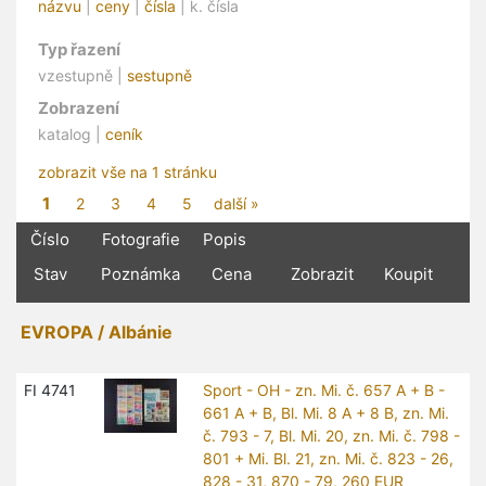
názvu
|
ceny
|
čísla
| k. čísla
Typ řazení
vzestupně |
sestupně
Zobrazení
katalog |
ceník
zobrazit vše na 1 stránku
1
2
3
4
5
další »
Číslo
Fotografie
Popis
Stav
Poznámka
Cena
Zobrazit
Koupit
EVROPA / Albánie
FI 4741
Sport - OH - zn. Mi. č. 657 A + B -
661 A + B, Bl. Mi. 8 A + 8 B, zn. Mi.
č. 793 - 7, Bl. Mi. 20, zn. Mi. č. 798 -
801 + Mi. Bl. 21, zn. Mi. č. 823 - 26,
828 - 31, 870 - 79, 260 EUR