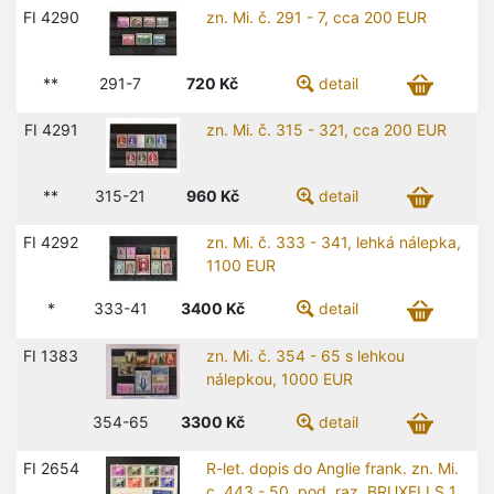
FI 4290
zn. Mi. č. 291 - 7, cca 200 EUR
**
291-7
720
Kč
detail
FI 4291
zn. Mi. č. 315 - 321, cca 200 EUR
**
315-21
960
Kč
detail
FI 4292
zn. Mi. č. 333 - 341, lehká nálepka,
1100 EUR
*
333-41
3400
Kč
detail
FI 1383
zn. Mi. č. 354 - 65 s lehkou
nálepkou, 1000 EUR
354-65
3300
Kč
detail
FI 2654
R-let. dopis do Anglie frank. zn. Mi.
c. 443 - 50, pod. raz. BRUXELLS 1