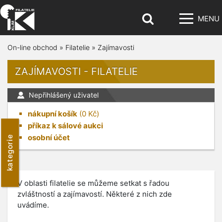
MENU
On-line obchod
»
Filatelie
»
Zajímavosti
ZAJÍMAVOSTI - FILATELIE
Nepřihlášený uživatel
nákupní košík
(
0
Kč)
příkaz k sálové aukci
osobní účet
kategorie
V oblasti filatelie se můžeme setkat s řadou
zvláštností a zajímavostí. Některé z nich zde
uvádíme.