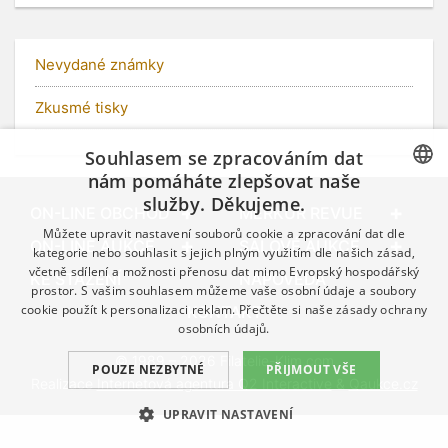
Nevydané známky
Zkusmé tisky
Souhlasem se zpracováním dat
nám pomáháte zlepšovat naše
služby. Děkujeme.
CZECH
ON-LINE OBCHOD
MERKUR REVUE
Můžete upravit nastavení souborů cookie a zpracování dat dle
GERMAN
ON-LINE AUKCE
SÁLOVÉ AUKCE
kategorie nebo souhlasit s jejich plným využitím dle našich zásad,
včetně sdílení a možnosti přenosu dat mimo Evropský hospodářský
ENGLISH
KE STAŽENÍ
NÁPOVĚDA
prostor. S vašim souhlasem můžeme vaše osobní údaje a soubory
cookie použít k personalizaci reklam. Přečtěte si naše
zásady ochrany
KONTAKT
osobních údajů.
© 1989 – 2026 Filatelie-Klim.com
POUZE NEZBYTNÉ
PŘIJMOUT VŠE
Realizace
Internetová agentura Q2 Interactive
&
Qaukce.cz
UPRAVIT NASTAVENÍ