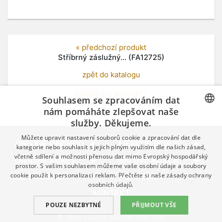
« předchozí produkt
Stříbrný záslužný... (FA12725)
zpět do katalogu
následující produkt »
Souhlasem se zpracováním dat
Řád železné koruny,... (FA12727)
nám pomáháte zlepšovat naše
služby. Děkujeme.
CZECH
Můžete upravit nastavení souborů cookie a zpracování dat dle
GERMAN
ON-LINE OBCHOD
MERKUR REVUE
kategorie nebo souhlasit s jejich plným využitím dle našich zásad,
včetně sdílení a možnosti přenosu dat mimo Evropský hospodářský
ENGLISH
ON-LINE AUKCE
SÁLOVÉ AUKCE
prostor. S vašim souhlasem můžeme vaše osobní údaje a soubory
cookie použít k personalizaci reklam. Přečtěte si naše
zásady ochrany
KE STAŽENÍ
NÁPOVĚDA
osobních údajů.
KONTAKT
POUZE NEZBYTNÉ
PŘIJMOUT VŠE
© 1989 – 2026 Filatelie-Klim.com