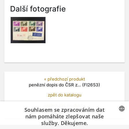
Další fotografie
« předchozí produkt
penězní dopis do ČSR z... (FI2653)
zpět do katalogu
následující produkt »
Souhlasem se zpracováním dat
Ecuador - let. dopis do USA... (FI2655)
nám pomáháte zlepšovat naše
služby. Děkujeme.
CZECH