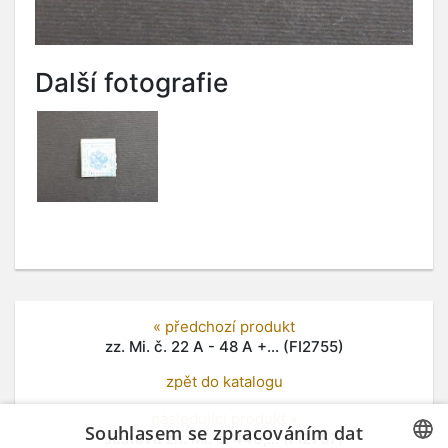
Další fotografie
« předchozí produkt
zz. Mi. č. 22 A - 48 A +... (FI2755)
zpět do katalogu
následující produkt »
Souhlasem se zpracováním dat
sestava zn. Mi. č. 440,... (FI2757)