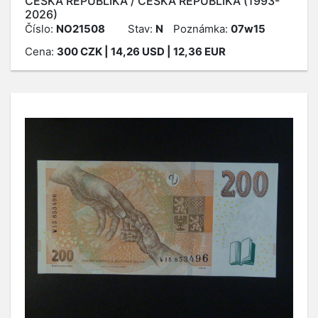
ČESKÁ REPUBLIKA / ČESKÁ REPUBLIKA (1993-
2026)
Číslo:
NO21508
Stav:
N
Poznámka:
07w15
Cena:
300
CZK
| 14,26 USD | 12,36 EUR