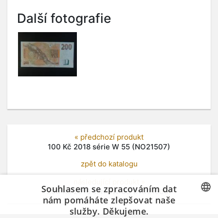
Další fotografie
« předchozí produkt
100 Kč 2018 série W 55 (NO21507)
zpět do katalogu
následující produkt »
Souhlasem se zpracováním dat
200 Kč 2018 série W 03 (NO21509)
nám pomáháte zlepšovat naše
služby. Děkujeme.
CZECH