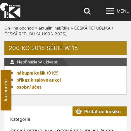
MENU
On-line obchod
»
aktuální nabídka
»
ČESKÁ REPUBLIKA /
ČESKÁ REPUBLIKA (1993-2026)
200 KČ 2018 SÉRIE W 15
Nepřihlášený uživatel
nákupní košík
(
0
Kč)
příkaz k sálové aukci
kategorie
osobní účet
Přidat do košíku
Kategorie: