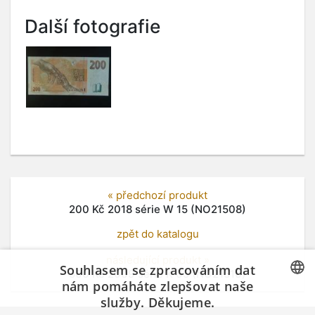
Další fotografie
« předchozí produkt
200 Kč 2018 série W 15 (NO21508)
zpět do katalogu
následující produkt »
Souhlasem se zpracováním dat
500 Kč 2009 série K 05 (NO21510)
nám pomáháte zlepšovat naše
služby. Děkujeme.
CZECH