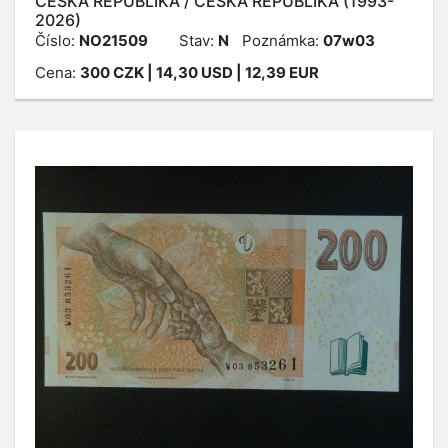
ČESKÁ REPUBLIKA / ČESKÁ REPUBLIKA (1993-
2026)
Číslo:
NO21509
Stav:
N
Poznámka:
07w03
Cena:
300
CZK
| 14,30 USD | 12,39 EUR