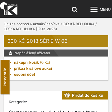
MENU
On-line obchod
»
aktuální nabídka
»
ČESKÁ REPUBLIKA /
ČESKÁ REPUBLIKA (1993-2026)
200 KČ 2018 SÉRIE W 03
Nepřihlášený uživatel
nákupní košík
(
0
Kč)
příkaz k sálové aukci
kategorie
osobní účet
Přidat do košíku
Kategorie: