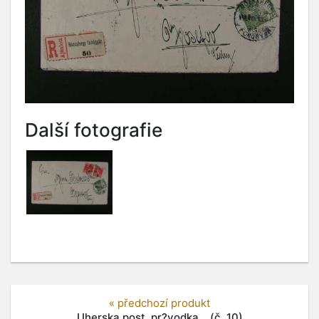
Další fotografie
« předchozí produkt
Uherska post. pr?vodka... (č. 10)