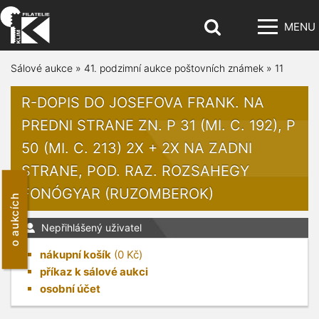
MENU
Sálové aukce
»
41. podzimní aukce poštovních známek
»
11
R-DOPIS DO JOSEFOVA FRANK. NA
PREDNI STRANE ZN. P 31 (MI. C. 192), P
50 (MI. C. 213) 2X + 2X NA ZADNI
STRANE, POD. RAZ. ROZSAHEGY
FONÓGYAR (RUZOMBEROK)
o aukcích
Nepřihlášený uživatel
nákupní košík
(
0
Kč)
příkaz k sálové aukci
osobní účet