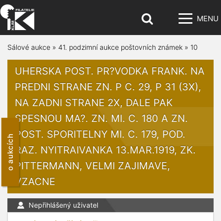
MENU
Sálové aukce
»
41. podzimní aukce poštovních známek
»
10
UHERSKA POST. PR?VODKA FRANK. NA
PREDNI STRANE ZN. P C. 29, P 31 (3X),
NA ZADNI STRANE 2X, DALE PAK
SPESNOU MA?. ZN. MI. C. 180 A ZN.
POST. SPORITELNY MI. C. 179, POD.
o aukcích
RAZ. NYITRAIVANKA 13.MAR.1919, ZK.
PITTERMANN, VELMI ZAJIMAVE,
VZACNE
Nepřihlášený uživatel