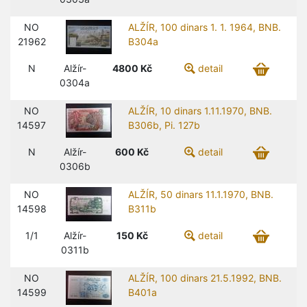
NO
ALŽÍR, 100 dinars 1. 1. 1964, BNB.
21962
B304a
N
Alžír-
4800
Kč
detail
0304a
NO
ALŽÍR, 10 dinars 1.11.1970, BNB.
14597
B306b, Pi. 127b
N
Alžír-
600
Kč
detail
0306b
NO
ALŽÍR, 50 dinars 11.1.1970, BNB.
14598
B311b
1/1
Alžír-
150
Kč
detail
0311b
NO
ALŽÍR, 100 dinars 21.5.1992, BNB.
14599
B401a