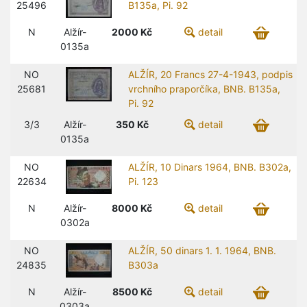
25496
B135a, Pi. 92
N
Alžír-
2000
Kč
detail
0135a
NO
ALŽÍR, 20 Francs 27-4-1943, podpis
25681
vrchního praporčíka, BNB. B135a,
Pi. 92
3/3
Alžír-
350
Kč
detail
0135a
NO
ALŽÍR, 10 Dinars 1964, BNB. B302a,
22634
Pi. 123
N
Alžír-
8000
Kč
detail
0302a
NO
ALŽÍR, 50 dinars 1. 1. 1964, BNB.
24835
B303a
N
Alžír-
8500
Kč
detail
0303a