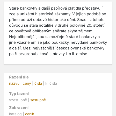
Staré bankovky a další papírová platidla představují
zcela unikátní historické záznamy. V jejich podobě se
přímo odráží dobové historické dění. Snad i z tohoto
důvodu se stala notafilie v druhé polovině 20. století
celosvětově oblíbeným sběratelským zájmem.
Nejoblíbenější jsou samozřejmě staré bankovky a
jiné vzácné emise jako poukázky, nevydané bankovky
a další. Mezi nejvzácnější československé bankovky
patří prvorepublikové státovky I. a II. emise.
Řazení dle
názvu
|
ceny
|
čísla
| k. čísla
Typ řazení
vzestupně |
sestupně
Zobrazení
katalog |
ceník