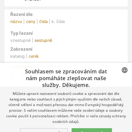
Řazení dle
názvu
|
ceny
|
čísla
| k. čísla
Typ řazení
vzestupně |
sestupně
Zobrazení
katalog |
ceník
zobrazit vše na 1 stránku
Souhlasem se zpracováním dat
1
2
3
4
5
další »
nám pomáháte zlepšovat naše
služby. Děkujeme.
CZECH
Můžete upravit nastavení souborů cookie a zpracování dat dle
GERMAN
ON-LINE OBCHOD
MERKUR REVUE
kategorie nebo souhlasit s jejich plným využitím dle našich zásad,
včetně sdílení a možnosti přenosu dat mimo Evropský hospodářský
ENGLISH
ON-LINE AUKCE
SÁLOVÉ AUKCE
prostor. S vašim souhlasem můžeme vaše osobní údaje a soubory
cookie použít k personalizaci reklam. Přečtěte si naše
zásady ochrany
KE STAŽENÍ
NÁPOVĚDA
osobních údajů.
KONTAKT