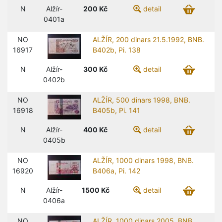
N
Alžír-
200
Kč
detail
0401a
NO
ALŽÍR, 200 dinars 21.5.1992, BNB.
16917
B402b, Pi. 138
N
Alžír-
300
Kč
detail
0402b
NO
ALŽÍR, 500 dinars 1998, BNB.
16918
B405b, Pi. 141
N
Alžír-
400
Kč
detail
0405b
NO
ALŽÍR, 1000 dinars 1998, BNB.
16920
B406a, Pi. 142
N
Alžír-
1500
Kč
detail
0406a
NO
ALŽÍR, 1000 dinars 2005, BNB.