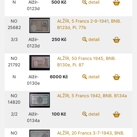
N
Alžír-
500
Kč
detail
0123d
NO
ALŽÍR, 5 Francs 2-9-1941, BNB.
25682
B123d, Pi. 77b
3/3
Alžír-
250
Kč
detail
0123d
NO
ALŽÍR, 50 Francs 1945, BNB.
21792
B130e, Pi. 87
N
Alžír-
6000
Kč
detail
0130e
NO
ALŽÍR, 5 Francs 1942, BNB. B134a
14820
2/2
Alžír-
100
Kč
detail
0134a
NO
ALŽÍR, 20 Francs 3-7-1943, BNB.