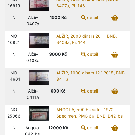
16919
B407a, Pi. 143
N
Alžír-
1500
Kč
detail
0407a
NO
ALŽÍR, 2000 dinars 2011, BNB.
16921
B408a, Pi. 144
N
Alžír-
3000
Kč
detail
0408a
NO
ALŽÍR, 1000 dinars 12.1.2018, BNB.
14601
B411a
N
Alžír-
600
Kč
detail
0411a
NO
ANGOLA, 500 Escudos 1970
25066
Specimen, PMG 66, BNB. B421bs1
N
Angola-
12000
Kč
detail
0421bs1