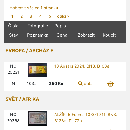
zobrazit vše na 1 stránku
1
2
3
4
5
další »
Číslo
Fotografie
Popis
Stav
Poznámka
Cena
Zobrazit
Koupit
EVROPA / ABCHÁZIE
NO
10 Apsars 2024, BNB. B103a
20231
N
103a
250
Kč
detail
SVĚT / AFRIKA
NO
ALŽÍR, 5 Francs 13-3-1941, BNB.
20368
B123d, Pi. 77b