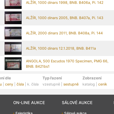
ALŽÍR, 1000 dinars 1998, BNB. B406a, Pi. 142
ALŽÍR, 1000 dinars 2005, BNB. B407a, Pi. 143
ALŽÍR, 2000 dinars 2011, BNB. B408a, Pi. 144
ALŽÍR, 1000 dinars 12.1.2018, BNB. B411a
ANGOLA, 500 Escudos 1970 Specimen, PMG 66,
BNB. B421bs1
ní dle
Typ řazení
Zobrazení
u
|
ceny
|
čísla
| k. čísla
vzestupně |
sestupně
katalog |
ceník
ON-LINE AUKCE
SÁLOVÉ AUKCE
Faleristika
Sálové aukce