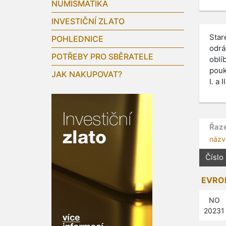
NUMISMATIKA
INVESTIČNÍ ZLATO
Star
POHLEDNICE
odrá
POTŘEBY PRO SBĚRATELE
oblí
pouk
JAK NAKUPOVAT?
I. a 
Řaze
názv
Číslo
EVROP
NO
20231