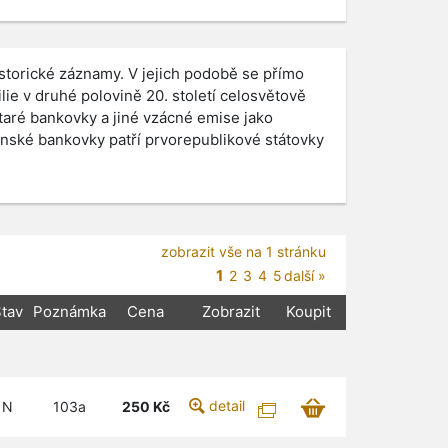
historické záznamy. V jejich podobě se přímo
lie v druhé polovině 20. století celosvětově
aré bankovky a jiné vzácné emise jako
nské bankovky patří prvorepublikové státovky
zobrazit vše na 1 stránku
1
2
3
4
5
další »
tav
Poznámka
Cena
Zobrazit
Koupit
detail
N
103a
250
Kč