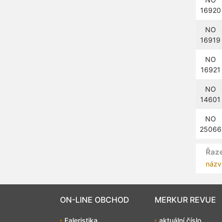
16920
NO
16919
NO
16921
NO
14601
NO
25066
Řaze
názv
ON-LINE OBCHOD
MERKUR REVUE
Faleristika
aktuální číslo