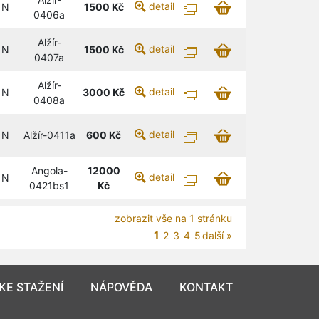
detail
N
1500
Kč
0406a
Alžír-
detail
N
1500
Kč
0407a
Alžír-
detail
N
3000
Kč
0408a
detail
N
Alžír-0411a
600
Kč
Angola-
12000
detail
N
0421bs1
Kč
zobrazit vše na 1 stránku
1
2
3
4
5
další »
KE STAŽENÍ
NÁPOVĚDA
KONTAKT