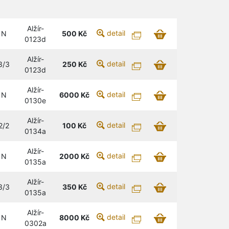
Alžír-
detail
N
500
Kč
0123d
Alžír-
detail
3/3
250
Kč
0123d
Alžír-
detail
N
6000
Kč
0130e
Alžír-
detail
2/2
100
Kč
0134a
Alžír-
detail
N
2000
Kč
0135a
Alžír-
detail
3/3
350
Kč
0135a
Alžír-
detail
N
8000
Kč
0302a