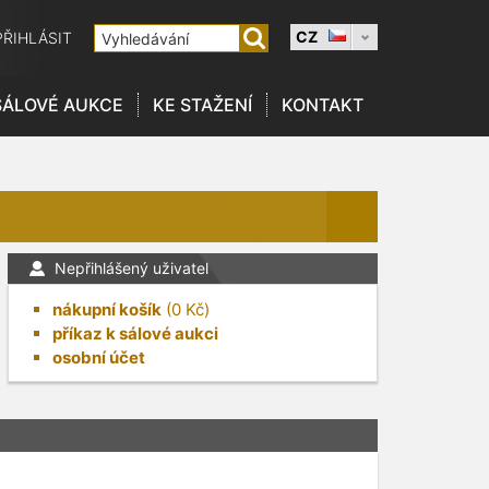
CZ
PŘIHLÁSIT
SÁLOVÉ AUKCE
KE STAŽENÍ
KONTAKT
Nepřihlášený uživatel
nákupní košík
(
0
Kč)
příkaz k sálové aukci
osobní účet