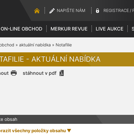
NAPIŠTE NÁM
REGISTRACE
/
ON-LINE OBCHOD
MERKUR REVUE
LIVE AUKCE
 obchod
»
aktuální nabídka
»
Notafilie
TAFILIE - AKTUÁLNÍ NABÍDKA
nout
stáhnout v pdf
te obsah
razit všechny položky obsahu