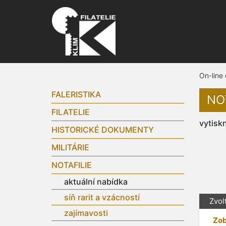
On-line
FALERISTIKA
NO
FILATELIE
vytisk
HISTORICKÉ DOKUMENTY
MILITÁRIE
NOTAFILIE
aktuální nabídka
síň rarit a vzácností
Zvol
zajímavosti
Zob