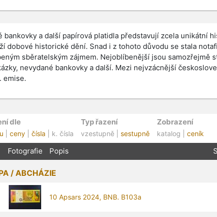
é bankovky a další papírová platidla představují zcela unikátní 
ží dobové historické dění. Snad i z tohoto důvodu se stala notafi
beným sběratelským zájmem. Nejoblíbenější jsou samozřejmě st
ázky, nevydané bankovky a další. Mezi nejvzácnější českoslove
II. emise.
ní dle
Typ řazení
Zobrazení
u
|
ceny
|
čísla
| k. čísla
vzestupně |
sestupně
katalog |
ceník
Fotografie
Popis
S
A / ABCHÁZIE
10 Apsars 2024, BNB. B103a