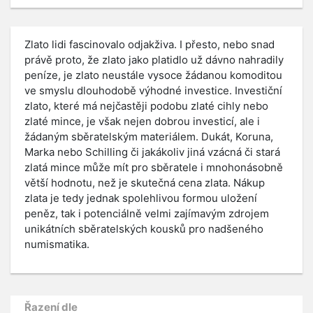
Zlato lidi fascinovalo odjakživa. I přesto, nebo snad
právě proto, že zlato jako platidlo už dávno nahradily
peníze, je zlato neustále vysoce žádanou komoditou
ve smyslu dlouhodobě výhodné investice. Investiční
zlato, které má nejčastěji podobu zlaté cihly nebo
zlaté mince, je však nejen dobrou investicí, ale i
žádaným sběratelským materiálem. Dukát, Koruna,
Marka nebo Schilling či jakákoliv jiná vzácná či stará
zlatá mince může mít pro sběratele i mnohonásobně
větší hodnotu, než je skutečná cena zlata. Nákup
zlata je tedy jednak spolehlivou formou uložení
peněz, tak i potenciálně velmi zajímavým zdrojem
unikátních sběratelských kousků pro nadšeného
numismatika.
Řazení dle