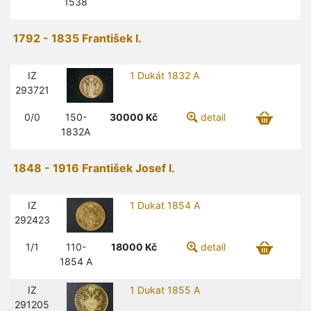
1538
1792 - 1835 František I.
IZ
1 Dukát 1832 A
293721
0/0
150-
30000
Kč
detail
1832A
1848 - 1916 František Josef I.
IZ
1 Dukat 1854 A
292423
1/1
110-
18000
Kč
detail
1854 A
IZ
1 Dukat 1855 A
291205