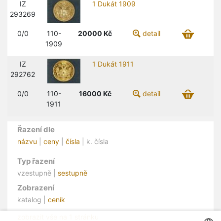
IZ
1 Dukát 1909
293269
0/0
110-
20000
Kč
detail
1909
IZ
1 Dukát 1911
292762
0/0
110-
16000
Kč
detail
1911
Řazení dle
názvu
|
ceny
|
čísla
| k. čísla
Typ řazení
vzestupně |
sestupně
Zobrazení
katalog |
ceník
zobrazit vše na 1 stránku