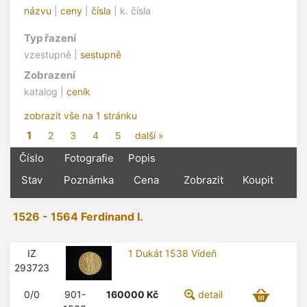
názvu
|
ceny
|
čísla
| k. čísla
Typ řazení
vzestupně |
sestupně
Zobrazení
katalog |
ceník
zobrazit vše na 1 stránku
1
2
3
4
5
další »
Číslo
Fotografie
Popis
Stav
Poznámka
Cena
Zobrazit
Koupit
1526 - 1564 Ferdinand I.
IZ
1 Dukát 1538 Vídeň
293723
0/0
901-
160000
Kč
detail