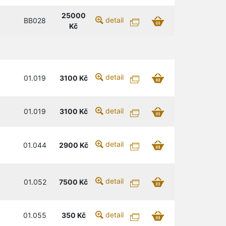
25000
detail
BB028
Kč
detail
01.019
3100
Kč
detail
01.019
3100
Kč
detail
01.044
2900
Kč
detail
01.052
7500
Kč
detail
01.055
350
Kč