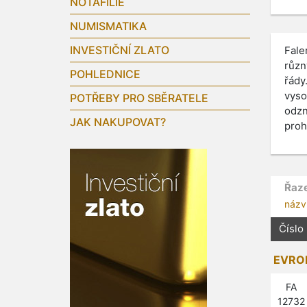
NOTAFILIE
NUMISMATIKA
INVESTIČNÍ ZLATO
Fale
různ
POHLEDNICE
řády
vyso
POTŘEBY PRO SBĚRATELE
odzn
JAK NAKUPOVAT?
proh
Řaze
názv
Číslo
EVROP
FA
12732