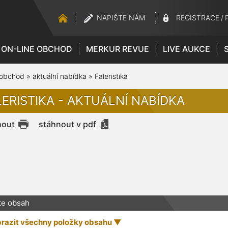
NAPIŠTE NÁM
REGISTRACE
/
ON-LINE OBCHOD
MERKUR REVUE
LIVE AUKCE
 obchod
»
aktuální nabídka
»
Faleristika
LERISTIKA - AKTUÁLNÍ NABÍDKA
nout
stáhnout v pdf
te obsah
razit všechny položky obsahu