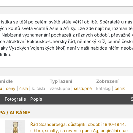
ristika se těší po celém světě stále větší oblibě. Sběratelé u 
ých koutů světa včetně Asie a Afriky. Lze zde najít nejrozmanitě
. Nabízená vyznamenání pocházejí z různých období, převážně vša
ce atraktivní Rakousko-Uherský řád, německý kříž, cenné česk
aky Vysokých Vojenských škol) není v naší nabídce ničím neobvy
lídku.
ní dle
Typ řazení
Zobrazení
u
|
ceny
|
čísla
| k. čísla
vzestupně |
sestupně
katalog |
ceník
Fotografie
Popis
S
A / ALBÁNIE
Řád Scanderbega, důstojník, období 1940-1944,
stříbro, smalty, na reversu punc Ag, originální etue