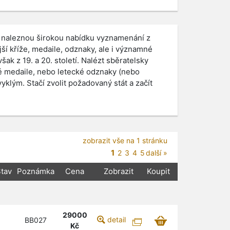
nás naleznou širokou nabídku vyznamenání z
jší kříže, medaile, odznaky, ale i významné
k z 19. a 20. století. Nalézt sběratelsky
é medaile, nebo letecké odznaky (nebo
klým. Stačí zvolit požadovaný stát a začít
zobrazit vše na 1 stránku
1
2
3
4
5
další »
tav
Poznámka
Cena
Zobrazit
Koupit
29000
detail
BB027
Kč