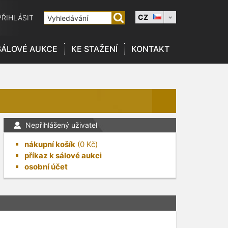
CZ
PŘIHLÁSIT
SÁLOVÉ AUKCE
KE STAŽENÍ
KONTAKT
Nepřihlášený uživatel
nákupní košík
(
0
Kč)
příkaz k sálové aukci
osobní účet