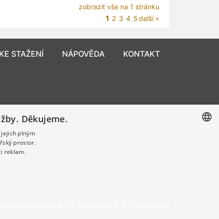
zobrazit vše na 1 stránku
1
2
3
4
5
další »
KE STAŽENÍ
NÁPOVĚDA
KONTAKT
užby. Děkujeme.
 jejich plným
řský prostor.
CZECH
i reklam.
GERMAN
ENGLISH
rnetová agentura Q2 Interactive
&
Qaukce.cz