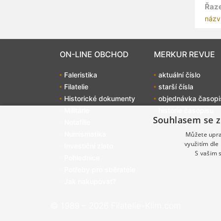
Řaze
názv
ON-LINE OBCHOD
MERKUR REVUE
Faleristika
aktuální číslo
Filatelie
starší čísla
Historické dokumenty
objednávka časopi
Militárie
historie časopisu
Souhlasem se z
Notafilie
Numismatika
Můžete uprav
využitím dle
Investiční zlato
S vašim 
Pohlednice
Potřeby pro sběratele
Jak nakupovat?
© 1989 – 2026 Filatelie-Klim.com