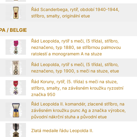
Řád Scanderbega, rytíř, období 1940-1944,
stříbro, smalty, originální etue
A / BELGIE
Řád Leopolda, rytíř s meči, (5 třída), stříbro,
neznačeno, typ 1880, se stříbrnou palmovou
ratolestí a monogramem A na stuze
Řád Leopolda, rytíř s meči, (5 třída), stříbro,
neznačeno, typ 1900, s meči na stuze, etue
Řád Koruny, rytíř, (5. třída) s meči na stuze,
stříbro, smalty, na závěsném kroužku ryzostní
značka 950
Řád Leopolda II. komandér, zlacené stříbro, na
závěsném kroužku punc Ag a značka výrobce,
původní nákrční stuha a původní etue
Zlatá medaile řádu Leopolda II.