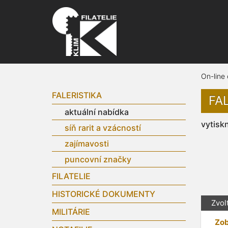
On-line
FALERISTIKA
FA
aktuální nabídka
vytisk
síň rarit a vzácností
zajímavosti
puncovní značky
FILATELIE
HISTORICKÉ DOKUMENTY
Zvol
MILITÁRIE
Zob