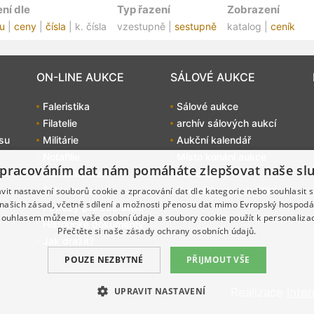
ní dle
Typ řazení
Zobrazení
u
|
ceny
|
čísla
| k. čísla
vzestupně |
sestupně
katalog |
ceník
ON-LINE AUKCE
SÁLOVÉ AUKCE
Faleristika
Sálové aukce
Filatelie
archív sálových aukcí
su
Militárie
Aukční kalendář
Notafilie
Místo konání aukce
pracováním dat nám pomáháte zlepšovat naše sl
Numismatika
Jak dražit?
Pohlednice
Podmínky a vysvětlivky
it nastavení souborů cookie a zpracování dat dle kategorie nebo souhlasit s
 našich zásad, včetně sdílení a možnosti přenosu dat mimo Evropský hospodá
Potřeby pro sběratele
souhlasem můžeme vaše osobní údaje a soubory cookie použít k personalizac
Historické dokumenty
Přečtěte si naše
zásady ochrany osobních údajů.
Jak dražit?
POUZE NEZBYTNÉ
PŘIJMOUT VŠE
UPRAVIT NASTAVENÍ
Realizace
Inte