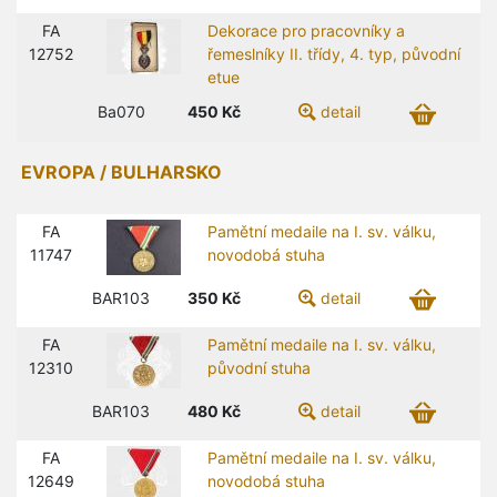
FA
Dekorace pro pracovníky a
12752
řemeslníky II. třídy, 4. typ, původní
etue
Ba070
450
Kč
detail
EVROPA / BULHARSKO
FA
Pamětní medaile na I. sv. válku,
11747
novodobá stuha
BAR103
350
Kč
detail
FA
Pamětní medaile na I. sv. válku,
12310
původní stuha
BAR103
480
Kč
detail
FA
Pamětní medaile na I. sv. válku,
12649
novodobá stuha