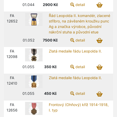
01.044
2900
Kč
detail
FA
Řád Leopolda II. komandér, zlacené
12652
stříbro, na závěsném kroužku punc
Ag a značka výrobce, původní
nákrční stuha a původní etue
01.052
7500
Kč
detail
FA
Zlatá medaile řádu Leopolda II.
12098
01.055
350
Kč
detail
FA
Zlatá medaile řádu Leopolda II.
12410
01.055
450
Kč
detail
FA
Frontový (Ohňový) kříž 1914-1918,
12656
I. typ