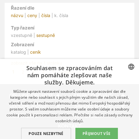
Řazení dle
názvu
|
ceny
|
čísla
| k. čísla
Typ řazení
vzestupně |
sestupně
Zobrazení
katalog |
ceník
zobrazit vše na 1 stránku
Souhlasem se zpracováním dat
1
2
3
4
5
další »
nám pomáháte zlepšovat naše
služby. Děkujeme.
CZECH
Můžete upravit nastavení souborů cookie a zpracování dat dle
GERMAN
ON-LINE OBCHOD
MERKUR REVUE
kategorie nebo souhlasit s jejich plným využitím dle našich zásad,
včetně sdílení a možnosti přenosu dat mimo Evropský hospodářský
ENGLISH
ON-LINE AUKCE
SÁLOVÉ AUKCE
prostor. S vašim souhlasem můžeme vaše osobní údaje a soubory
cookie použít k personalizaci reklam. Přečtěte si naše
zásady ochrany
KE STAŽENÍ
NÁPOVĚDA
osobních údajů.
KONTAKT
POUZE NEZBYTNÉ
PŘIJMOUT VŠE