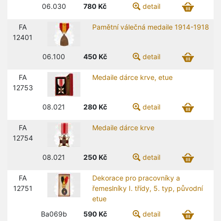
06.030
780
Kč
detail
FA
Pamětní válečná medaile 1914-1918
12401
06.100
450
Kč
detail
FA
Medaile dárce krve, etue
12753
08.021
280
Kč
detail
FA
Medaile dárce krve
12754
08.021
250
Kč
detail
FA
Dekorace pro pracovníky a
12751
řemeslníky I. třídy, 5. typ, původní
etue
Ba069b
590
Kč
detail