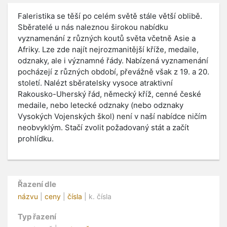
Faleristika se těší po celém světě stále větší oblibě.
Sběratelé u nás naleznou širokou nabídku
vyznamenání z různých koutů světa včetně Asie a
Afriky. Lze zde najít nejrozmanitější kříže, medaile,
odznaky, ale i významné řády. Nabízená vyznamenání
pocházejí z různých období, převážně však z 19. a 20.
století. Nalézt sběratelsky vysoce atraktivní
Rakousko-Uherský řád, německý kříž, cenné české
medaile, nebo letecké odznaky (nebo odznaky
Vysokých Vojenských škol) není v naší nabídce ničím
neobvyklým. Stačí zvolit požadovaný stát a začít
prohlídku.
Řazení dle
názvu
|
ceny
|
čísla
| k. čísla
Typ řazení