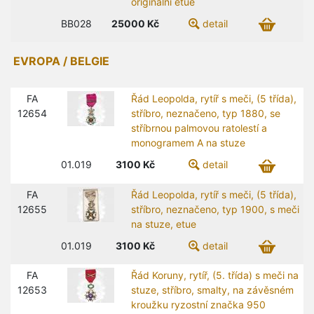
originální etue
BB028
25000
Kč
detail
EVROPA / BELGIE
FA
Řád Leopolda, rytíř s meči, (5 třída),
12654
stříbro, neznačeno, typ 1880, se
stříbrnou palmovou ratolestí a
monogramem A na stuze
01.019
3100
Kč
detail
FA
Řád Leopolda, rytíř s meči, (5 třída),
12655
stříbro, neznačeno, typ 1900, s meči
na stuze, etue
01.019
3100
Kč
detail
FA
Řád Koruny, rytíř, (5. třída) s meči na
12653
stuze, stříbro, smalty, na závěsném
kroužku ryzostní značka 950