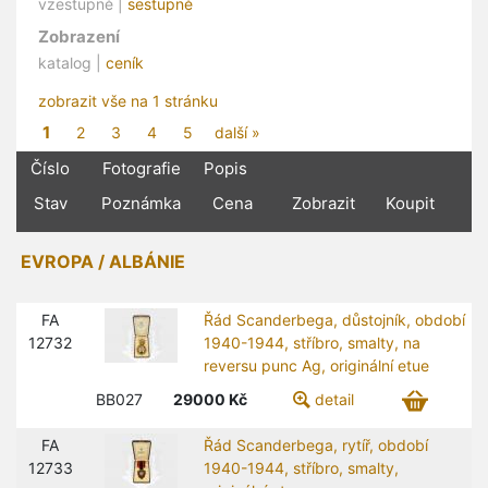
vzestupně |
sestupně
Zobrazení
katalog |
ceník
zobrazit vše na 1 stránku
1
2
3
4
5
další »
Číslo
Fotografie
Popis
Stav
Poznámka
Cena
Zobrazit
Koupit
EVROPA / ALBÁNIE
FA
Řád Scanderbega, důstojník, období
12732
1940-1944, stříbro, smalty, na
reversu punc Ag, originální etue
BB027
29000
Kč
detail
FA
Řád Scanderbega, rytíř, období
12733
1940-1944, stříbro, smalty,