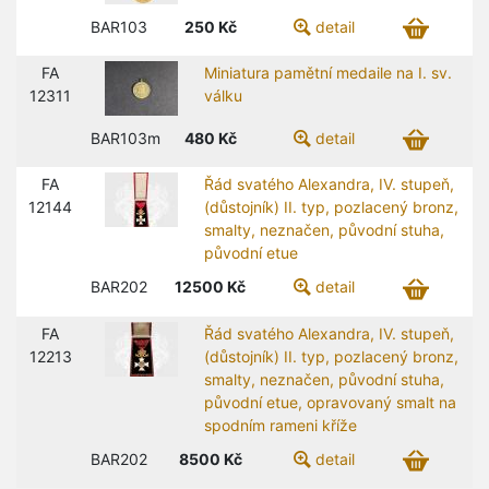
BAR103
250
Kč
detail
FA
Miniatura pamětní medaile na I. sv.
12311
válku
BAR103m
480
Kč
detail
FA
Řád svatého Alexandra, IV. stupeň,
12144
(důstojník) II. typ, pozlacený bronz,
smalty, neznačen, původní stuha,
původní etue
BAR202
12500
Kč
detail
FA
Řád svatého Alexandra, IV. stupeň,
12213
(důstojník) II. typ, pozlacený bronz,
smalty, neznačen, původní stuha,
původní etue, opravovaný smalt na
spodním rameni kříže
BAR202
8500
Kč
detail