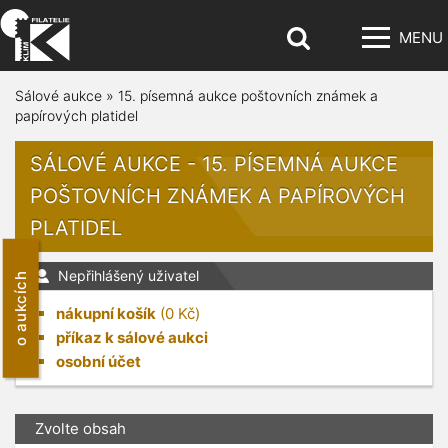
MENU
Sálové aukce
»
15. písemná aukce poštovních známek a
papírových platidel
SÁLOVÉ AUKCE - 15. PÍSEMNÁ AUKCE
POŠTOVNÍCH ZNÁMEK A PAPÍROVÝCH
PLATIDEL
Nepřihlášený uživatel
o aukcích
nákupní košík
(
0
Kč)
příkaz k sálové aukci
osobní účet
Zvolte obsah