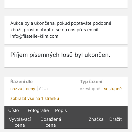
Aukce byla ukončena, pokud poptáváte podobné
zboží, prosím obraťte se na nás přes email
info@filatelie-klim.com
Příjem písemných losů byl ukončen.
Řazení dle
Typ řazení
názvu
|
ceny
| čísla
vzestupně |
sestupně
zobrazit vše na 1 stránku
Číslo
Fotografie
Popis
Vyvolávací
Dosažená
Značka
Dražit
cena
cena