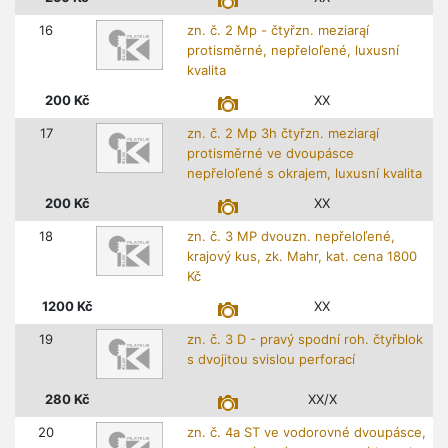
16
zn. č. 2 Mp - čtyřzn. meziarąí
protisměrné, nepřeloľené, luxusní
kvalita
200
Kč
XX
17
zn. č. 2 Mp 3h čtyřzn. meziarąí
protisměrné ve dvoupásce
nepřeloľené s okrajem, luxusní kvalita
200
Kč
XX
18
zn. č. 3 MP dvouzn. nepřeloľené,
krajový kus, zk. Mahr, kat. cena 1800
Kč
1200
Kč
XX
19
zn. č. 3 D - pravý spodní roh. čtyřblok
s dvojitou svislou perforací
280
Kč
XX/X
20
zn. č. 4a ST ve vodorovné dvoupásce,