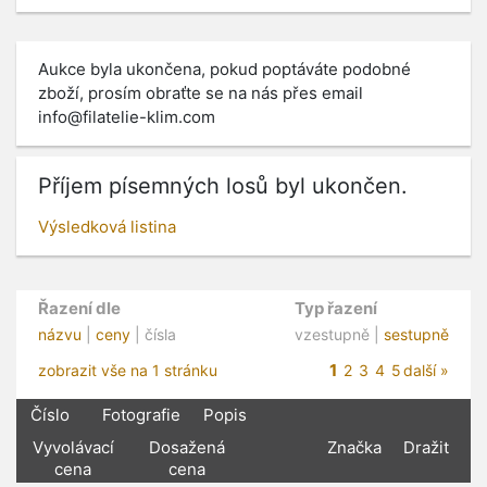
Aukce byla ukončena, pokud poptáváte podobné
zboží, prosím obraťte se na nás přes email
info@filatelie-klim.com
Příjem písemných losů byl ukončen.
Výsledková listina
Řazení dle
Typ řazení
názvu
|
ceny
| čísla
vzestupně |
sestupně
1
zobrazit vše na 1 stránku
2
3
4
5
další »
Číslo
Fotografie
Popis
Vyvolávací
Dosažená
Značka
Dražit
cena
cena