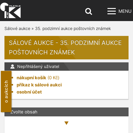
MENU
Sálové aukce
»
35. podzimní aukce poštovních známek
SÁLOVÉ AUKCE - 35. PODZIMNÍ AUKCE
POŠTOVNÍCH ZNÁMEK
Nepřihlášený uživatel
nákupní košík
(
0
Kč)
o aukcích
příkaz k sálové aukci
osobní účet
Zvolte obsah