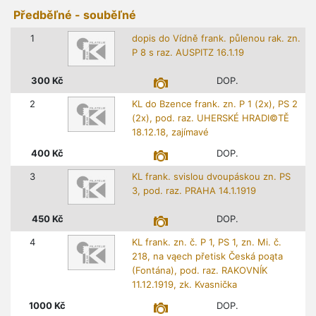
Předběľné - souběľné
1
dopis do Vídně frank. půlenou rak. zn.
P 8 s raz. AUSPITZ 16.1.19
300
Kč
DOP.
2
KL do Bzence frank. zn. P 1 (2x), PS 2
(2x), pod. raz. UHERSKÉ HRADI©TĚ
18.12.18, zajímavé
400
Kč
DOP.
3
KL frank. svislou dvoupáskou zn. PS
3, pod. raz. PRAHA 14.1.1919
450
Kč
DOP.
4
KL frank. zn. č. P 1, PS 1, zn. Mi. č.
218, na vąech přetisk Česká poąta
(Fontána), pod. raz. RAKOVNÍK
11.12.1919, zk. Kvasnička
1000
Kč
DOP.