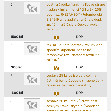
5
poąt. průvodka frank. na lícové straně
maďarskými zn. ľenci 15fil a 3x 25fil,
pod. raz. R•ZSAHEGY (Ruľomberok)
3.2.1919 a na zadní straně rak. dopl.
zn. 15h malé číslo a českou výplatní
zn. č. 3
1500
Kč
DOP.
6
rak. KL 8h Karel dofrank. zn. PS 2 se
spodním kuponem, nečitelné
rámečkové raz., datace v textu 27.1.19,
zajímavé
300
Kč
DOP.
7
sestava 25 ks celistvostí, celin a
ústřiľků bal. průvodek, smíąené čs. -
rakouské zajímavé frankatury
1600
Kč
DOP.
8
sestava 26 ks ústřiľků pravé části
českých i rakouských průvodek se
souběľnými zn., z toho 19x v