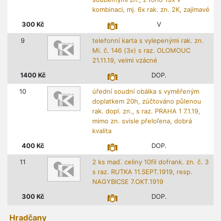
kombinaci, mj. 6x rak. zn. 2K, zajímavé
300
Kč
V
9
telefonní karta s vylepenými rak. zn.
Mi. č. 146 (3x) s raz. OLOMOUC
21.11.19, velmi vzácné
1400
Kč
DOP.
10
úřední soudní obálka s vyměřeným
doplatkem 20h, zúčtováno půlenou
rak. dopl. zn., s raz. PRAHA 1 7.1.19,
mimo zn. svisle přeloľena, dobrá
kvalita
400
Kč
DOP.
11
2 ks maď. celiny 10fil dofrank. zn. č. 3
s raz. RUTKA 11.SEPT.1919, resp.
NAGYBICSE 7.OKT.1919
300
Kč
DOP.
Hradčany