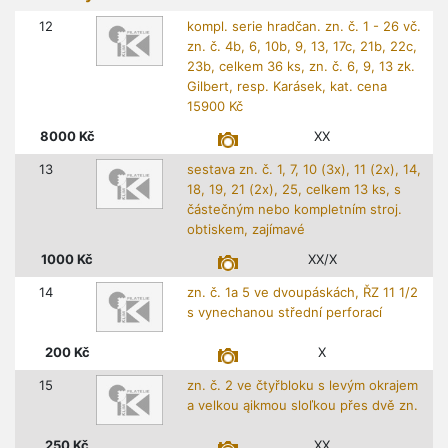
12
kompl. serie hradčan. zn. č. 1 - 26 vč.
zn. č. 4b, 6, 10b, 9, 13, 17c, 21b, 22c,
23b, celkem 36 ks, zn. č. 6, 9, 13 zk.
Gilbert, resp. Karásek, kat. cena
15900 Kč
8000
Kč
XX
13
sestava zn. č. 1, 7, 10 (3x), 11 (2x), 14,
18, 19, 21 (2x), 25, celkem 13 ks, s
částečným nebo kompletním stroj.
obtiskem, zajímavé
1000
Kč
XX/X
14
zn. č. 1a 5 ve dvoupáskách, ŘZ 11 1/2
s vynechanou střední perforací
200
Kč
X
15
zn. č. 2 ve čtyřbloku s levým okrajem
a velkou ąikmou sloľkou přes dvě zn.
250
Kč
XX