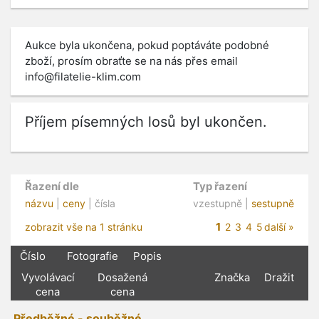
Aukce byla ukončena, pokud poptáváte podobné
zboží, prosím obraťte se na nás přes email
info@filatelie-klim.com
Příjem písemných losů byl ukončen.
Řazení dle
Typ řazení
názvu
|
ceny
| čísla
vzestupně |
sestupně
1
zobrazit vše na 1 stránku
2
3
4
5
další »
Číslo
Fotografie
Popis
Vyvolávací
Dosažená
Značka
Dražit
cena
cena
Předběžné - souběžné