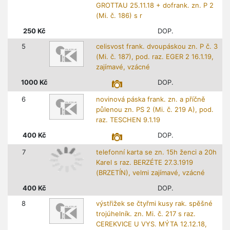
GROTTAU 25.11.18 + dofrank. zn. P 2
(Mi. č. 186) s r
250
Kč
DOP.
5
celisvost frank. dvoupáskou zn. P č. 3
(Mi. č. 187), pod. raz. EGER 2 16.1.19,
zajímavé, vzácné
1000
Kč
DOP.
6
novinová páska frank. zn. a příčně
půlenou zn. PS 2 (Mi. č. 219 A), pod.
raz. TESCHEN 9.1.19
400
Kč
DOP.
7
telefonní karta se zn. 15h ženci a 20h
Karel s raz. BERZÉTE 27.3.1919
(BRZETÍN), velmi zajímavé, vzácné
400
Kč
DOP.
8
výstřižek se čtyřmi kusy rak. spěšné
trojúhelník. zn. Mi. č. 217 s raz.
CEREKVICE U VYS. MÝTA 12.12.18,