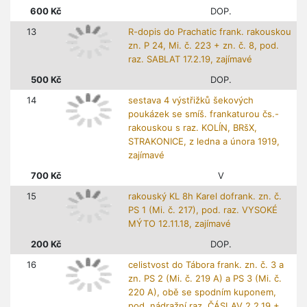
600
Kč
DOP.
13
R-dopis do Prachatic frank. rakouskou
zn. P 24, Mi. č. 223 + zn. č. 8, pod.
raz. SABLAT 17.2.19, zajímavé
500
Kč
DOP.
14
sestava 4 výstřižků šekových
poukázek se smíš. frankaturou čs.-
rakouskou s raz. KOLÍN, BRšX,
STRAKONICE, z ledna a února 1919,
zajímavé
700
Kč
V
15
rakouský KL 8h Karel dofrank. zn. č.
PS 1 (Mi. č. 217), pod. raz. VYSOKÉ
MÝTO 12.11.18, zajímavé
200
Kč
DOP.
16
celistvost do Tábora frank. zn. č. 3 a
zn. PS 2 (Mi. č. 219 A) a PS 3 (Mi. č.
220 A), obě se spodním kuponem,