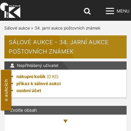
MENU
Sálové aukce
»
34. jarní aukce poštovních známek
SÁLOVÉ AUKCE - 34. JARNÍ AUKCE
POŠTOVNÍCH ZNÁMEK
Nepřihlášený uživatel
nákupní košík
(
0
Kč)
o aukcích
příkaz k sálové aukci
osobní účet
Zvolte obsah