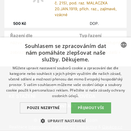
dofrank. dvoupáskou zn. P č. 52 (Mi.
č. 215), pod. raz. MALACZKA
20.JAN.1919, přích. raz., zajímavé,
vzácné
500
Kč
DOP.
Řazení dle
Typ řazení
Souhlasem se zpracováním dat
názvu
|
ceny
| čísla
vzestupně |
sestupně
nám pomáháte zlepšovat naše
1
zobrazit vše na 1 stránku
2
3
4
5
další »
služby. Děkujeme.
CZECH
Můžete upravit nastavení souborů cookie a zpracování dat dle
GERMAN
kategorie nebo souhlasit s jejich plným využitím dle našich zásad,
včetně sdílení a možnosti přenosu dat mimo Evropský hospodářský
ON-LINE OBCHOD
MERKUR REVUE
ENGLISH
prostor. S vašim souhlasem můžeme vaše osobní údaje a soubory
ON-LINE AUKCE
SÁLOVÉ AUKCE
cookie použít k personalizaci reklam. Přečtěte si naše
zásady ochrany
osobních údajů.
KE STAŽENÍ
NÁPOVĚDA
POUZE NEZBYTNÉ
PŘIJMOUT VŠE
KONTAKT
UPRAVIT NASTAVENÍ
© 1989 – 2026 Filatelie-Klim.com
Realizace
Internetová agentura Q2 Interactive
&
Qaukce.cz