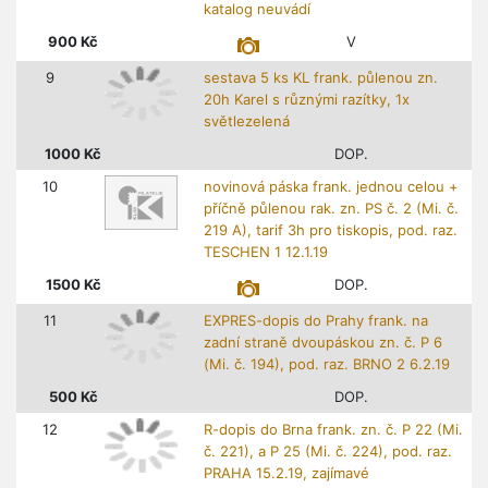
katalog neuvádí
900
Kč
V
9
sestava 5 ks KL frank. půlenou zn.
20h Karel s různými razítky, 1x
světlezelená
1000
Kč
DOP.
10
novinová páska frank. jednou celou +
příčně půlenou rak. zn. PS č. 2 (Mi. č.
219 A), tarif 3h pro tiskopis, pod. raz.
TESCHEN 1 12.1.19
1500
Kč
DOP.
11
EXPRES-dopis do Prahy frank. na
zadní straně dvoupáskou zn. č. P 6
(Mi. č. 194), pod. raz. BRNO 2 6.2.19
500
Kč
DOP.
12
R-dopis do Brna frank. zn. č. P 22 (Mi.
č. 221), a P 25 (Mi. č. 224), pod. raz.
PRAHA 15.2.19, zajímavé