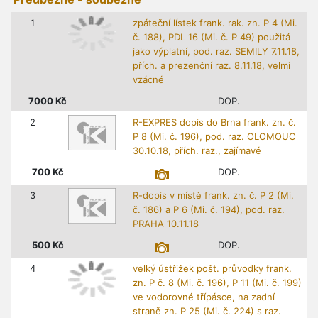
1
zpáteční lístek frank. rak. zn. P 4 (Mi.
č. 188), PDL 16 (Mi. č. P 49) použitá
jako výplatní, pod. raz. SEMILY 7.11.18,
přích. a prezenční raz. 8.11.18, velmi
vzácné
7000
Kč
DOP.
2
R-EXPRES dopis do Brna frank. zn. č.
P 8 (Mi. č. 196), pod. raz. OLOMOUC
30.10.18, přích. raz., zajímavé
700
Kč
DOP.
3
R-dopis v místě frank. zn. č. P 2 (Mi.
č. 186) a P 6 (Mi. č. 194), pod. raz.
PRAHA 10.11.18
500
Kč
DOP.
4
velký ústřižek pošt. průvodky frank.
zn. P č. 8 (Mi. č. 196), P 11 (Mi. č. 199)
ve vodorovné třípásce, na zadní
straně zn. P 25 (Mi. č. 224) s raz.