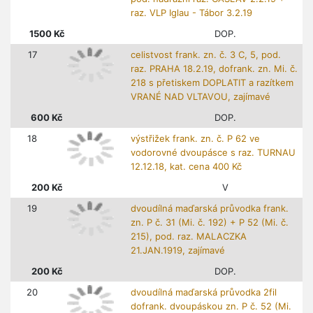
pod. nádražní raz. ČÁSLAV 2.2.19 +
raz. VLP Iglau - Tábor 3.2.19
1500
Kč
DOP.
17
celistvost frank. zn. č. 3 C, 5, pod.
raz. PRAHA 18.2.19, dofrank. zn. Mi. č.
218 s přetiskem DOPLATIT a razítkem
VRANÉ NAD VLTAVOU, zajímavé
600
Kč
DOP.
18
výstřižek frank. zn. č. P 62 ve
vodorovné dvoupásce s raz. TURNAU
12.12.18, kat. cena 400 Kč
200
Kč
V
19
dvoudílná maďarská průvodka frank.
zn. P č. 31 (Mi. č. 192) + P 52 (Mi. č.
215), pod. raz. MALACZKA
21.JAN.1919, zajímavé
200
Kč
DOP.
20
dvoudílná maďarská průvodka 2fil