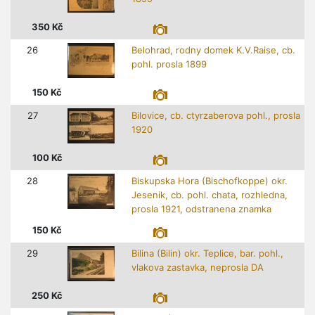
350
Kč
26
Belohrad, rodny domek K.V.Raise, cb.
pohl. prosla 1899
150
Kč
27
Bilovice, cb. ctyrzaberova pohl., prosla
1920
100
Kč
28
Biskupska Hora (Bischofkoppe) okr.
Jesenik, cb. pohl. chata, rozhledna,
prosla 1921, odstranena znamka
150
Kč
29
Bilina (Bilin) okr. Teplice, bar. pohl.,
vlakova zastavka, neprosla DA
250
Kč