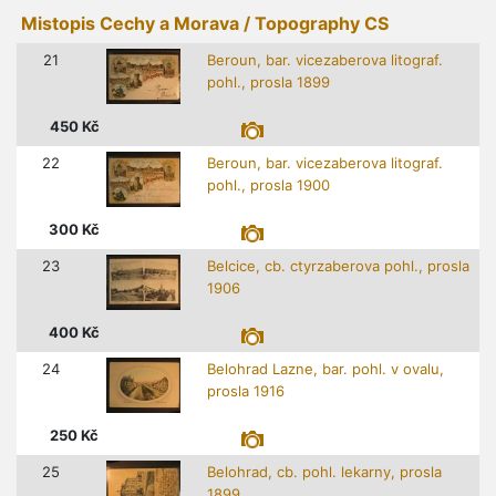
Mistopis Cechy a Morava / Topography CS
21
Beroun, bar. vicezaberova litograf.
pohl., prosla 1899
450
Kč
22
Beroun, bar. vicezaberova litograf.
pohl., prosla 1900
300
Kč
23
Belcice, cb. ctyrzaberova pohl., prosla
1906
400
Kč
24
Belohrad Lazne, bar. pohl. v ovalu,
prosla 1916
250
Kč
25
Belohrad, cb. pohl. lekarny, prosla
1899