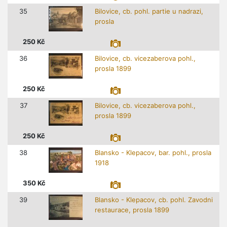
35
Bilovice, cb. pohl. partie u nadrazi,
prosla
250
Kč
36
Bilovice, cb. vicezaberova pohl.,
prosla 1899
250
Kč
37
Bilovice, cb. vicezaberova pohl.,
prosla 1899
250
Kč
38
Blansko - Klepacov, bar. pohl., prosla
1918
350
Kč
39
Blansko - Klepacov, cb. pohl. Zavodni
restaurace, prosla 1899