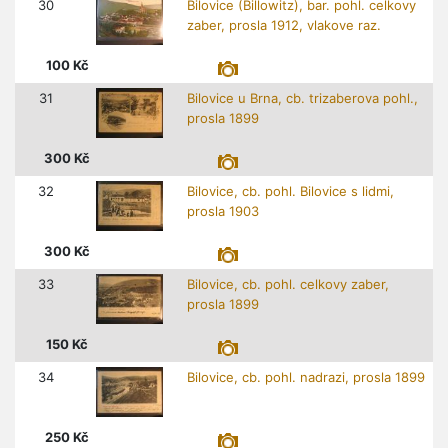
30
Bilovice (Billowitz), bar. pohl. celkovy
zaber, prosla 1912, vlakove raz.
100
Kč
31
Bilovice u Brna, cb. trizaberova pohl.,
prosla 1899
300
Kč
32
Bilovice, cb. pohl. Bilovice s lidmi,
prosla 1903
300
Kč
33
Bilovice, cb. pohl. celkovy zaber,
prosla 1899
150
Kč
34
Bilovice, cb. pohl. nadrazi, prosla 1899
250
Kč