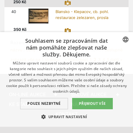
250
Kč
40
Blansko - Klepacov, cb. pohl.
restaurace zelezaren, prosla
350
Kč
Souhlasem se zpracováním dat
Řazení dle
Typ řazení
nám pomáháte zlepšovat naše
názvu
|
ceny
| čísla
vzestupně |
sestupně
služby. Děkujeme.
CZECH
2
zobrazit vše na 1 stránku
« předchozí
1
3
4
5
další »
Můžete upravit nastavení souborů cookie a zpracování dat dle
GERMAN
kategorie nebo souhlasit s jejich plným využitím dle našich zásad,
včetně sdílení a možnosti přenosu dat mimo Evropský hospodářský
ENGLISH
prostor. S vašim souhlasem můžeme vaše osobní údaje a soubory
ON-LINE OBCHOD
MERKUR REVUE
cookie použít k personalizaci reklam. Přečtěte si naše
zásady ochrany
osobních údajů.
ON-LINE AUKCE
SÁLOVÉ AUKCE
POUZE NEZBYTNÉ
PŘIJMOUT VŠE
KE STAŽENÍ
NÁPOVĚDA
KONTAKT
UPRAVIT NASTAVENÍ
© 1989 – 2026 Filatelie-Klim.com
NEZBYTNÉ
VÝKONNOSTNÍ
CÍLENÍ