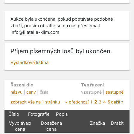
Aukce byla ukončena, pokud poptáváte podobné
zboží, prosím obraťte se na nás přes email
info@filatelie-klim.com
Příjem písemných losů byl ukončen.
Výsledková listina
Řazení dle
Typ řazení
názvu
|
ceny
| čísla
vzestupně |
sestupně
2
zobrazit vše na 1 stránku
« předchozí
1
3
4
5
další »
Číslo
Fotografie
Popis
Vyvolávací
Dosažená
Značka
Dražit
cena
cena