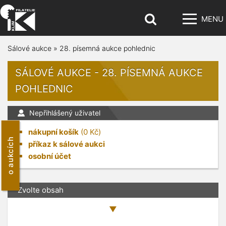
MENU
Sálové aukce
»
28. písemná aukce pohlednic
SÁLOVÉ AUKCE - 28. PÍSEMNÁ AUKCE
POHLEDNIC
Nepřihlášený uživatel
nákupní košík
(
0
Kč)
o aukcích
příkaz k sálové aukci
osobní účet
Zvolte obsah