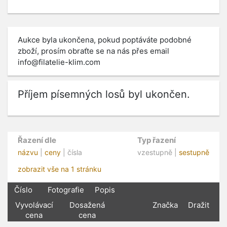
Aukce byla ukončena, pokud poptáváte podobné
zboží, prosím obraťte se na nás přes email
info@filatelie-klim.com
Příjem písemných losů byl ukončen.
Řazení dle
Typ řazení
názvu
|
ceny
| čísla
vzestupně |
sestupně
zobrazit vše na 1 stránku
Číslo
Fotografie
Popis
Vyvolávací
Dosažená
Značka
Dražit
cena
cena