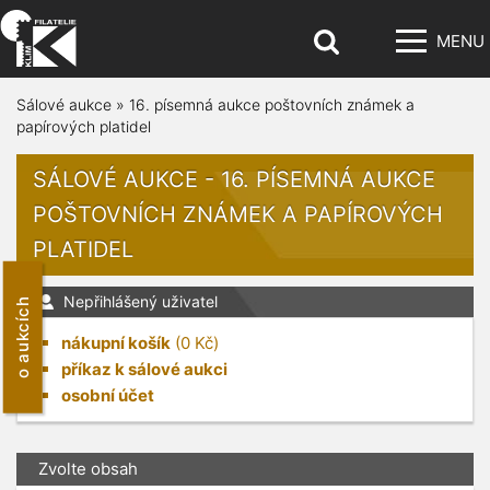
MENU
Sálové aukce
»
16. písemná aukce poštovních známek a
papírových platidel
SÁLOVÉ AUKCE - 16. PÍSEMNÁ AUKCE
POŠTOVNÍCH ZNÁMEK A PAPÍROVÝCH
PLATIDEL
Nepřihlášený uživatel
o aukcích
nákupní košík
(
0
Kč)
příkaz k sálové aukci
osobní účet
Zvolte obsah