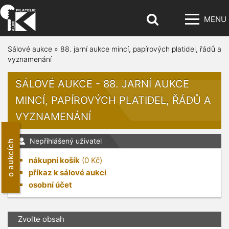
MENU
Sálové aukce
»
88. jarní aukce mincí, papírových platidel, řádů a
vyznamenání
SÁLOVÉ AUKCE - 88. JARNÍ AUKCE
MINCÍ, PAPÍROVÝCH PLATIDEL, ŘÁDŮ A
VYZNAMENÁNÍ
Nepřihlášený uživatel
o aukcích
nákupní košík
(
0
Kč)
příkaz k sálové aukci
osobní účet
Zvolte obsah