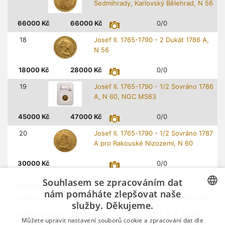
Sedmihrady, Karlovský Bělehrad, N 56
66000
Kč
66000
Kč
0/0
18
Josef II. 1765-1790 - 2 Dukát 1786 A,
N 56
18000
Kč
28000
Kč
0/0
19
Josef II. 1765-1790 - 1/2 Sovráno 1786
A, N 60, NGC MS63
45000
Kč
47000
Kč
0/0
20
Josef II. 1765-1790 - 1/2 Sovráno 1787
A pro Rakouské Nizozemí, N 60
30000
Kč
0/0
Souhlasem se zpracováním dat
Řazení dle
Typ řazení
nám pomáháte zlepšovat naše
názvu
|
ceny
| čísla
vzestupně |
sestupně
služby. Děkujeme.
CZECH
1
zobrazit vše na 1 stránku
2
3
4
5
další »
Můžete upravit nastavení souborů cookie a zpracování dat dle
GERMAN