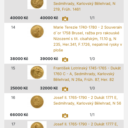
Sedmihrady, Karlovský Bělehrad, N
219, Früh. 1461
40000
Kč
40000
Kč
1/1
14
Marie Terezie 1740-1780 - 2 Souverain
d´or 1758 Brusel, ražba pro rakouské
Nizozemí s tit. císařským, 11.10 g, N
235, Her.341, F.1726, nepatrné rysky v
ploše
38000
Kč
39000
Kč
1/0
15
František Lotrinský 1745-1765 - Dukát
1760 C - A, Sedmihrady, Karlovský
Bělehrad, N 26a, Früh. 87, Her. 82
25000
Kč
32000
Kč
1/0
16
Josef II. 1765-1790 - 2 Dukát 1771 E,
Sedmihrady, Karlovský Bělehrad, N 56
66000
Kč
1/1
17
Josef II. 1765-1790 - 2 Dukát 1777 E,