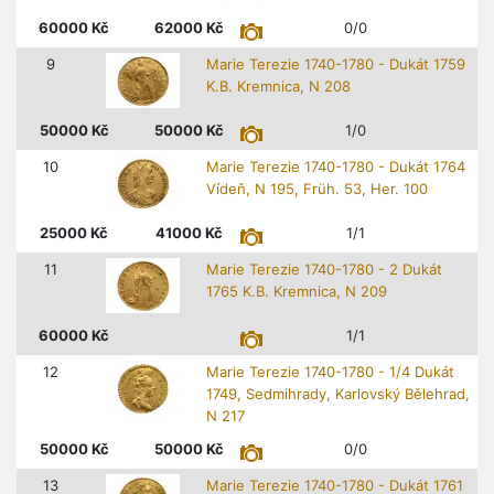
60000
Kč
62000
Kč
0/0
9
Marie Terezie 1740-1780 - Dukát 1759
K.B. Kremnica, N 208
50000
Kč
50000
Kč
1/0
10
Marie Terezie 1740-1780 - Dukát 1764
Vídeň, N 195, Früh. 53, Her. 100
25000
Kč
41000
Kč
1/1
11
Marie Terezie 1740-1780 - 2 Dukát
1765 K.B. Kremnica, N 209
60000
Kč
1/1
12
Marie Terezie 1740-1780 - 1/4 Dukát
1749, Sedmihrady, Karlovský Bělehrad,
N 217
50000
Kč
50000
Kč
0/0
13
Marie Terezie 1740-1780 - Dukát 1761