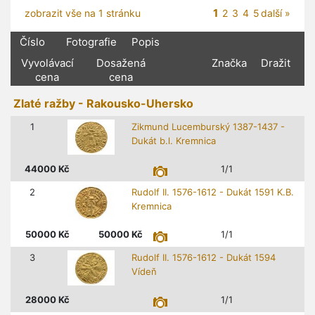
1
zobrazit vše na 1 stránku
2
3
4
5
další »
Číslo
Fotografie
Popis
Vyvolávací
Dosažená
Značka
Dražit
cena
cena
Zlaté ražby - Rakousko-Uhersko
1
Zikmund Lucemburský 1387-1437 -
Dukát b.l. Kremnica
44000
Kč
1/1
2
Rudolf II. 1576-1612 - Dukát 1591 K.B.
Kremnica
50000
Kč
50000
Kč
1/1
3
Rudolf II. 1576-1612 - Dukát 1594
Vídeň
28000
Kč
1/1