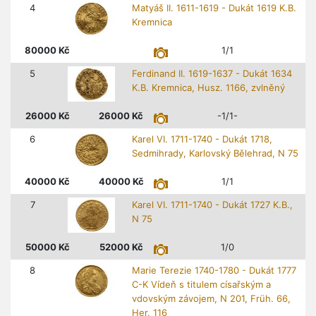
4
Matyáš II. 1611-1619 - Dukát 1619 K.B.
Kremnica
80000
Kč
1/1
5
Ferdinand II. 1619-1637 - Dukát 1634
K.B. Kremnica, Husz. 1166, zvlněný
26000
Kč
26000
Kč
-1/1-
6
Karel VI. 1711-1740 - Dukát 1718,
Sedmihrady, Karlovský Bělehrad, N 75
40000
Kč
40000
Kč
1/1
7
Karel VI. 1711-1740 - Dukát 1727 K.B.,
N 75
50000
Kč
52000
Kč
1/0
8
Marie Terezie 1740-1780 - Dukát 1777
C-K Vídeň s titulem císařským a
vdovským závojem, N 201, Früh. 66,
Her. 116