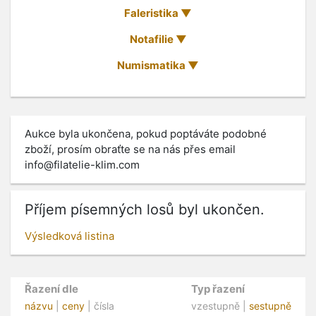
Faleristika
Notafilie
Numismatika
Aukce byla ukončena, pokud poptáváte podobné
zboží, prosím obraťte se na nás přes email
info@filatelie-klim.com
Příjem písemných losů byl ukončen.
Výsledková listina
Řazení dle
Typ řazení
názvu
|
ceny
| čísla
vzestupně |
sestupně