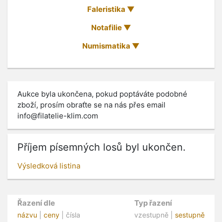
Faleristika
Notafilie
Numismatika
Aukce byla ukončena, pokud poptáváte podobné
zboží, prosím obraťte se na nás přes email
info@filatelie-klim.com
Příjem písemných losů byl ukončen.
Výsledková listina
Řazení dle
Typ řazení
názvu
|
ceny
| čísla
vzestupně |
sestupně