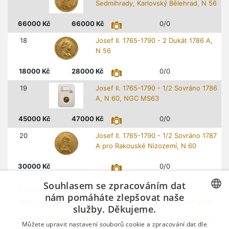
Sedmihrady, Karlovský Bělehrad, N 56
66000
Kč
66000
Kč
0/0
18
Josef II. 1765-1790 - 2 Dukát 1786 A,
N 56
18000
Kč
28000
Kč
0/0
19
Josef II. 1765-1790 - 1/2 Sovráno 1786
A, N 60, NGC MS63
45000
Kč
47000
Kč
0/0
20
Josef II. 1765-1790 - 1/2 Sovráno 1787
A pro Rakouské Nizozemí, N 60
30000
Kč
0/0
Souhlasem se zpracováním dat
Řazení dle
Typ řazení
nám pomáháte zlepšovat naše
názvu
|
ceny
| čísla
vzestupně |
sestupně
služby. Děkujeme.
CZECH
1
zobrazit vše na 1 stránku
2
3
4
5
další »
Můžete upravit nastavení souborů cookie a zpracování dat dle
GERMAN