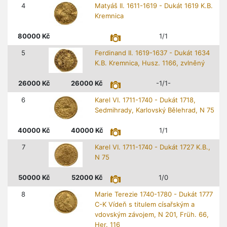
4
Matyáš II. 1611-1619 - Dukát 1619 K.B.
Kremnica
80000
Kč
1/1
5
Ferdinand II. 1619-1637 - Dukát 1634
K.B. Kremnica, Husz. 1166, zvlněný
26000
Kč
26000
Kč
-1/1-
6
Karel VI. 1711-1740 - Dukát 1718,
Sedmihrady, Karlovský Bělehrad, N 75
40000
Kč
40000
Kč
1/1
7
Karel VI. 1711-1740 - Dukát 1727 K.B.,
N 75
50000
Kč
52000
Kč
1/0
8
Marie Terezie 1740-1780 - Dukát 1777
C-K Vídeň s titulem císařským a
vdovským závojem, N 201, Früh. 66,
Her. 116