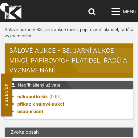
MENU
Sálové aukce
»
88. jarní aukce mincí, papírových platidel, řádů a
vyznamenání
SÁLOVÉ AUKCE - 88. JARNÍ AUKCE
MINCÍ, PAPÍROVÝCH PLATIDEL, ŘÁDŮ A
VYZNAMENÁNÍ
Nepřihlášený uživatel
o aukcích
nákupní košík
(
0
Kč)
příkaz k sálové aukci
osobní účet
Zvolte obsah