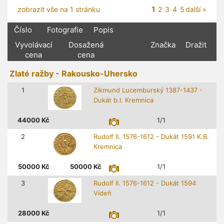
1
zobrazit vše na 1 stránku
2
3
4
5
další »
Číslo
Fotografie
Popis
Vyvolávací
Dosažená
Značka
Dražit
cena
cena
Zlaté ražby - Rakousko-Uhersko
1
Zikmund Lucemburský 1387-1437 -
Dukát b.l. Kremnica
44000
Kč
1/1
2
Rudolf II. 1576-1612 - Dukát 1591 K.B.
Kremnica
50000
Kč
50000
Kč
1/1
3
Rudolf II. 1576-1612 - Dukát 1594
Vídeň
28000
Kč
1/1