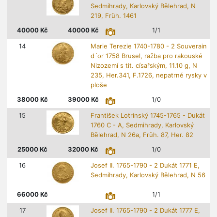
Sedmihrady, Karlovský Bělehrad, N
219, Früh. 1461
40000
Kč
40000
Kč
1/1
14
Marie Terezie 1740-1780 - 2 Souverain
d´or 1758 Brusel, ražba pro rakouské
Nizozemí s tit. císařským, 11.10 g, N
235, Her.341, F.1726, nepatrné rysky v
ploše
38000
Kč
39000
Kč
1/0
15
František Lotrinský 1745-1765 - Dukát
1760 C - A, Sedmihrady, Karlovský
Bělehrad, N 26a, Früh. 87, Her. 82
25000
Kč
32000
Kč
1/0
16
Josef II. 1765-1790 - 2 Dukát 1771 E,
Sedmihrady, Karlovský Bělehrad, N 56
66000
Kč
1/1
17
Josef II. 1765-1790 - 2 Dukát 1777 E,