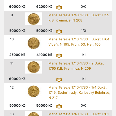
60000
Kč
62000
Kč
0/0
9
Marie Terezie 1740-1780 - Dukát 1759
K.B. Kremnica, N 208
50000
Kč
50000
Kč
1/0
10
Marie Terezie 1740-1780 - Dukát 1764
Vídeň, N 195, Früh. 53, Her. 100
25000
Kč
41000
Kč
1/1
11
Marie Terezie 1740-1780 - 2 Dukát
1765 K.B. Kremnica, N 209
60000
Kč
1/1
12
Marie Terezie 1740-1780 - 1/4 Dukát
1749, Sedmihrady, Karlovský Bělehrad,
N 217
50000
Kč
50000
Kč
0/0
13
Marie Terezie 1740-1780 - Dukát 1761