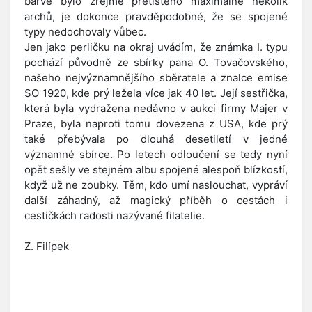
barvě bylo zřejmě přetištěno maximálně několik
archů, je dokonce pravděpodobné, že se spojené
typy nedochovaly vůbec.
Jen jako perličku na okraj uvádím, že známka I. typu
pochází původně ze sbírky pana O. Tovačovského,
našeho nejvýznamnějšího sběratele a znalce emise
SO 1920, kde prý ležela více jak 40 let. Její sestřička,
která byla vydražena nedávno v aukci firmy Majer v
Praze, byla naproti tomu dovezena z USA, kde prý
také přebývala po dlouhá desetiletí v jedné
významné sbírce. Po letech odloučení se tedy nyní
opět sešly ve stejném albu spojené alespoň blízkostí,
když už ne zoubky. Těm, kdo umí naslouchat, vypráví
další záhadný, až magický příběh o cestách i
cestičkách radosti nazývané filatelie.
Z. Filípek