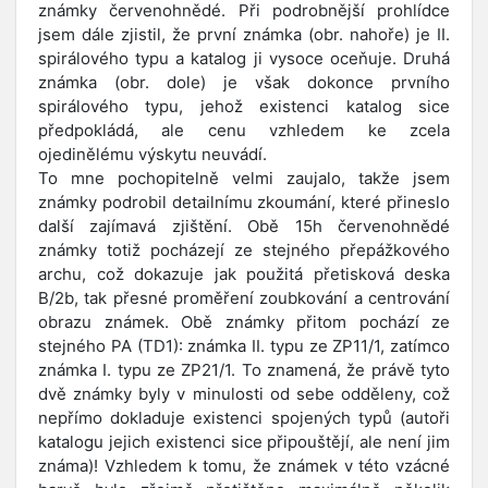
známky červenohnědé. Při podrobnější prohlídce
jsem dále zjistil, že první známka (obr. nahoře) je II.
spirálového typu a katalog ji vysoce oceňuje. Druhá
známka (obr. dole) je však dokonce prvního
spirálového typu, jehož existenci katalog sice
předpokládá, ale cenu vzhledem ke zcela
ojedinělému výskytu neuvádí.
To mne pochopitelně velmi zaujalo, takže jsem
známky podrobil detailnímu zkoumání, které přineslo
další zajímavá zjištění. Obě 15h červenohnědé
známky totiž pocházejí ze stejného přepážkového
archu, což dokazuje jak použitá přetisková deska
B/2b, tak přesné proměření zoubkování a centrování
obrazu známek. Obě známky přitom pochází ze
stejného PA (TD1): známka II. typu ze ZP11/1, zatímco
známka I. typu ze ZP21/1. To znamená, že právě tyto
dvě známky byly v minulosti od sebe odděleny, což
nepřímo dokladuje existenci spojených typů (autoři
katalogu jejich existenci sice připouštějí, ale není jim
známa)! Vzhledem k tomu, že známek v této vzácné