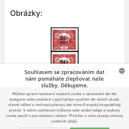
Obrázky:
Souhlasem se zpracováním dat
nám pomáháte zlepšovat naše
služby. Děkujeme.
CZECH
Můžete upravit nastavení souborů cookie a zpracování dat dle
GERMAN
ON-LINE OBCHOD
MERKUR REVUE
kategorie nebo souhlasit s jejich plným využitím dle našich zásad,
včetně sdílení a možnosti přenosu dat mimo Evropský hospodářský
ENGLISH
ON-LINE AUKCE
SÁLOVÉ AUKCE
prostor. S vašim souhlasem můžeme vaše osobní údaje a soubory
cookie použít k personalizaci reklam. Přečtěte si naše
zásady ochrany
KE STAŽENÍ
NÁPOVĚDA
osobních údajů.
KONTAKT