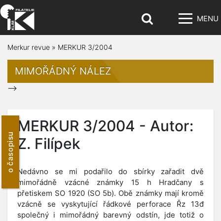
MENU
Merkur revue
»
MERKUR 3/2004
MIMOŘÁDNÝ NÁLEZ
-->
MERKUR 3/2004 - Autor:
o časopisu
Z. Filípek
Nedávno se mi podařilo do sbírky zařadit dvě
mimořádně vzácné známky 15 h Hradčany s
přetiskem SO 1920 (SO 5b). Obě známky mají kromě
vzácně se vyskytující řádkové perforace Řz 13đ
společný i mimořádný barevný odstín, jde totiž o