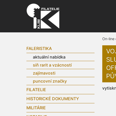
On-line
FALERISTIKA
VO
aktuální nabídka
SL
síň rarit a vzácností
OFF
zajímavosti
PŮ
puncovní značky
vytisk
FILATELIE
HISTORICKÉ DOKUMENTY
MILITÁRIE