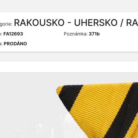
RAKOUSKO - UHERSKO / 
gorie:
o:
FA12693
Poznámka:
371b
a:
PRODÁNO