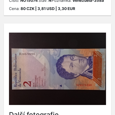
Číslo:
NO15074
Stav:
N
Poznámka:
Venezuela-358a
Cena:
80
CZK
| 3,81 USD | 3,30 EUR
Další fotografie