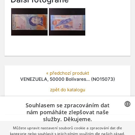
« předchozí produkt
VENEZUELA, 50000 Bolívares... (NO15073)
zpět do katalogu
následující produkt »
Souhlasem se zpracováním dat
VENEZUELA, 5 Bolivares... (NO15075)
nám pomáháte zlepšovat naše
služby. Děkujeme.
CZECH
Můžete upravit nastavení souborů cookie a zpracování dat dle
GERMAN
ON-LINE OBCHOD
MERKUR REVUE
kategorie nebo souhlasit s jejich plným využitím dle našich zásad,