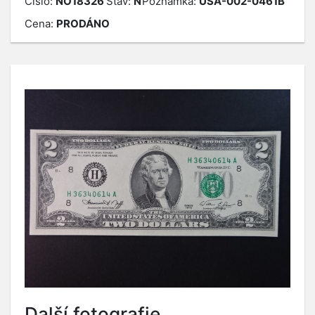
Číslo:
NO18326
Stav:
N
Poznámka:
USA-002-0461B
Cena:
PRODÁNO
Další fotografie