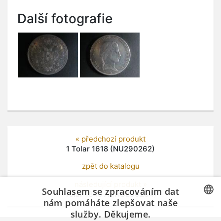
Další fotografie
« předchozí produkt
1 Tolar 1618 (NU290262)
zpět do katalogu
následující produkt »
Souhlasem se zpracováním dat
Tolar 1845 A (NU290264)
nám pomáháte zlepšovat naše
služby. Děkujeme.
CZECH