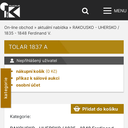
MENU
On-line obchod
»
aktuální nabídka
»
RAKOUSKO - UHERSKO /
1835 - 1848 Ferdinand V.
TOLAR 1837 A
Nepřihlášený uživatel
nákupní košík
(
0
Kč)
příkaz k sálové aukci
kategorie
osobní účet
Přidat do košíku
Kategorie: