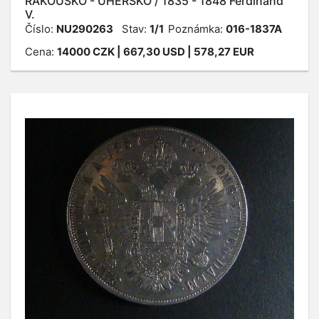
RAKOUSKO - UHERSKO / 1835 - 1848 Ferdinand
V.
Číslo:
NU290263
Stav:
1/1
Poznámka:
016-1837A
Cena:
14000
CZK
| 667,30 USD | 578,27 EUR