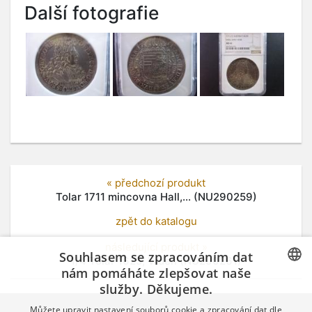
Další fotografie
« předchozí produkt
Tolar 1711 mincovna Hall,... (NU290259)
zpět do katalogu
následující produkt »
Souhlasem se zpracováním dat
1/4 Tolar 1625, Vídeň (NU290261)
nám pomáháte zlepšovat naše
služby. Děkujeme.
CZECH
Můžete upravit nastavení souborů cookie a zpracování dat dle