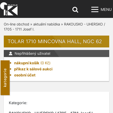
MENU
On-line obchod
»
aktuální nabídka
»
RAKOUSKO - UHERSKO /
1705 - 1711 Josef I.
TOLAR 1710 MINCOVNA HALL, NGC 62
Nepřihlášený uživatel
nákupní košík
(
0
Kč)
příkaz k sálové aukci
kategorie
osobní účet
Kategorie: