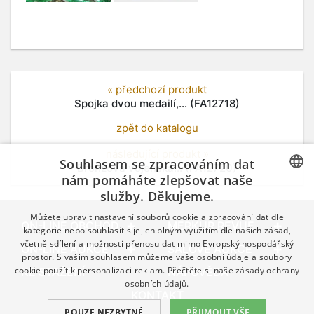
« předchozí produkt
Spojka dvou medailí,... (FA12718)
zpět do katalogu
následující produkt »
Souhlasem se zpracováním dat
Bronzová vojenská... (FA12720)
nám pomáháte zlepšovat naše
služby. Děkujeme.
CZECH
Můžete upravit nastavení souborů cookie a zpracování dat dle
GERMAN
ON-LINE OBCHOD
MERKUR REVUE
kategorie nebo souhlasit s jejich plným využitím dle našich zásad,
včetně sdílení a možnosti přenosu dat mimo Evropský hospodářský
ENGLISH
ON-LINE AUKCE
SÁLOVÉ AUKCE
prostor. S vašim souhlasem můžeme vaše osobní údaje a soubory
cookie použít k personalizaci reklam. Přečtěte si naše
zásady ochrany
KE STAŽENÍ
NÁPOVĚDA
osobních údajů.
KONTAKT
POUZE NEZBYTNÉ
PŘIJMOUT VŠE