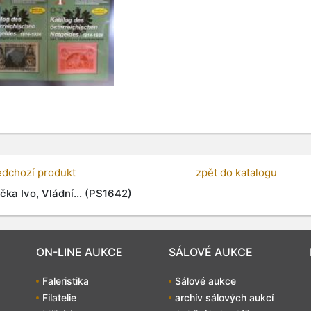
edchozí produkt
zpět do katalogu
čka Ivo, Vládní... (PS1642)
ON-LINE AUKCE
SÁLOVÉ AUKCE
Faleristika
Sálové aukce
Filatelie
archív sálových aukcí