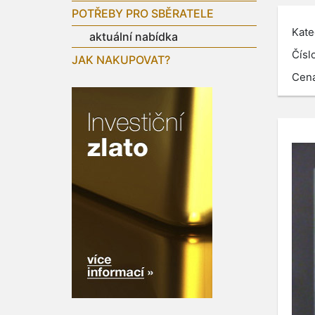
POTŘEBY PRO SBĚRATELE
Kate
aktuální nabídka
Čísl
JAK NAKUPOVAT?
Cen