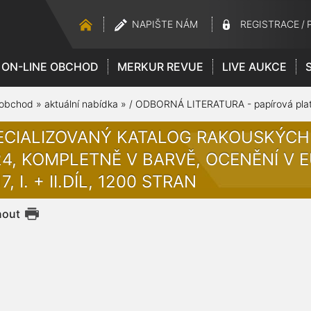
NAPIŠTE NÁM
REGISTRACE
/
ON-LINE OBCHOD
MERKUR REVUE
LIVE AUKCE
 obchod
»
aktuální nabídka
»
/ ODBORNÁ LITERATURA - papírová plat
ECIALIZOVANÝ KATALOG RAKOUSKÝCH 
24, KOMPLETNĚ V BARVĚ, OCENĚNÍ V
7, I. + II.DÍL, 1200 STRAN
nout