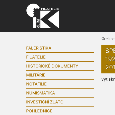
On-line
FALERISTIKA
SP
FILATELIE
19
HISTORICKÉ DOKUMENTY
201
MILITÁRIE
vytisk
NOTAFILIE
NUMISMATIKA
INVESTIČNÍ ZLATO
POHLEDNICE