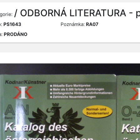
/ ODBORNÁ LITERATURA - pa
gorie:
o:
PS1643
Poznámka:
RA07
a:
PRODÁNO