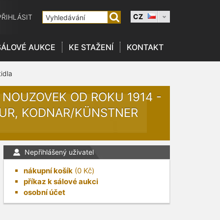
CZ
PŘIHLÁSIT
SÁLOVÉ AUKCE
KE STAŽENÍ
KONTAKT
idla
NOUZOVEK OD ROKU 1914 -
 EUR, KODNAR/KÜNSTNER
Nepřihlášený uživatel
nákupní košík
(
0
Kč)
příkaz k sálové aukci
osobní účet