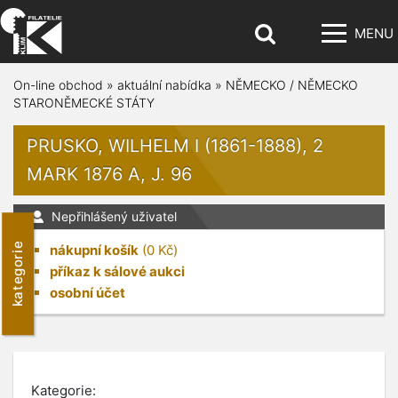
MENU
On-line obchod
»
aktuální nabídka
»
NĚMECKO / NĚMECKO
STARONĚMECKÉ STÁTY
PRUSKO, WILHELM I (1861-1888), 2
MARK 1876 A, J. 96
Nepřihlášený uživatel
kategorie
nákupní košík
(
0
Kč)
příkaz k sálové aukci
osobní účet
Kategorie: