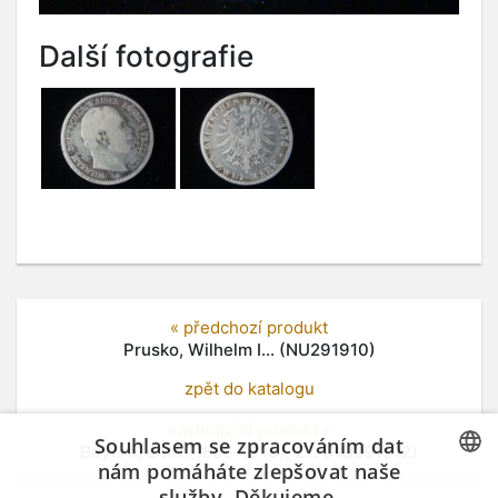
Další fotografie
« předchozí produkt
Prusko, Wilhelm I... (NU291910)
zpět do katalogu
následující produkt »
Souhlasem se zpracováním dat
Bayern, Otto (1886-1913), 2... (NU291912)
nám pomáháte zlepšovat naše
služby. Děkujeme.