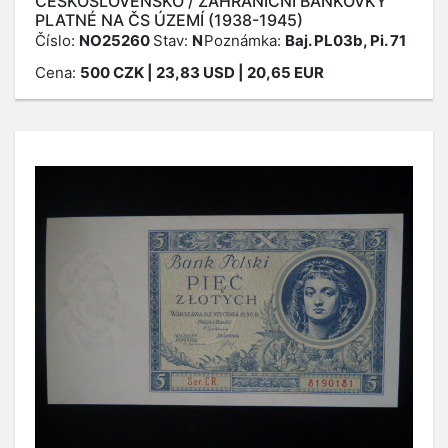
ČESKOSLOVENSKO / ZAHRANIČNÍ BANKOVKY
PLATNÉ NA ČS ÚZEMÍ (1938-1945)
Číslo:
NO25260
Stav:
N
Poznámka:
Baj. PL03b, Pi. 71
Cena:
500
CZK
| 23,83 USD | 20,65 EUR