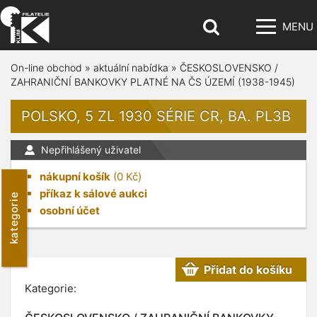
MENU
On-line obchod
»
aktuální nabídka
»
ČESKOSLOVENSKO /
ZAHRANIČNÍ BANKOVKY PLATNÉ NA ČS ÚZEMÍ (1938-1945)
POLSKO, 5 ZL 1930 SÉRIE CR, BA. PL3B
Nepřihlášený uživatel
nákupní košík
(
0
Kč)
příkaz k sálové aukci
kategorie
osobní účet
Přidat do košíku
Kategorie: