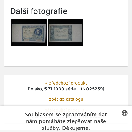
Další fotografie
« předchozí produkt
Polsko, 5 Zl 1930 série... (NO25259)
zpět do katalogu
následující produkt »
Souhlasem se zpracováním dat
Polsko, 5 Zl 1930 série... (NO25261)
nám pomáháte zlepšovat naše
služby. Děkujeme.
CZECH