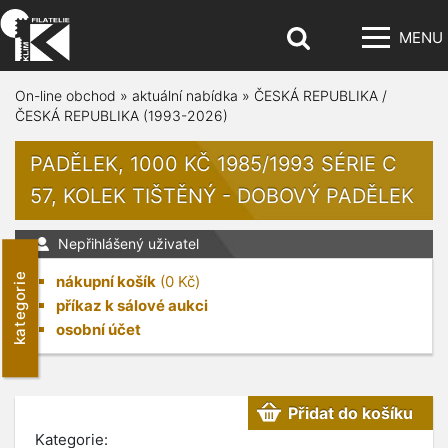
MENU
On-line obchod
»
aktuální nabídka
»
ČESKÁ REPUBLIKA /
ČESKÁ REPUBLIKA (1993-2026)
PADĚLEK, 1000 KČ 1985/1993 SÉRIE C
57, KOLEK TIŠTĚNÝ - DOBOVÝ PADĚLEK
Nepřihlášený uživatel
kategorie
nákupní košík
(
0
Kč)
příkaz k sálové aukci
osobní účet
Přidat do košíku
Kategorie: