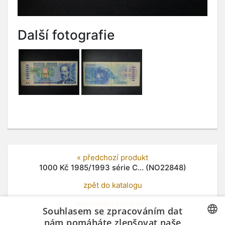
Další fotografie
« předchozí produkt
1000 Kč 1985/1993 série C... (NO22848)
zpět do katalogu
následující produkt »
Souhlasem se zpracováním dat
100 Kč 2018 série W 55 (NO22850)
nám pomáháte zlepšovat naše