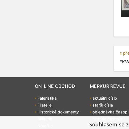
« př
EKVÁ
ON-LINE OBCHOD
MERKUR REVUE
Faleristika
aktuální číslo
Filatelie
starší čísla
Historické dokumenty
objednávka časopi
Militárie
historie časopisu
Souhlasem se z
Notafilie