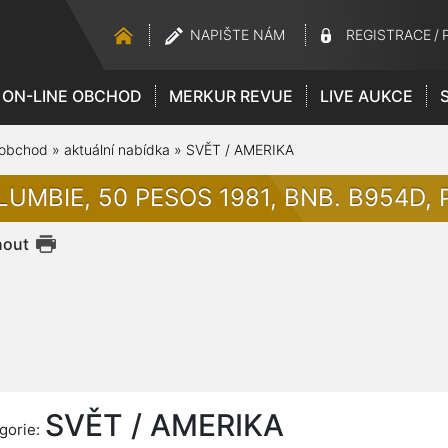
NAPIŠTE NÁM
REGISTRACE
/
ON-LINE OBCHOD
MERKUR REVUE
LIVE AUKCE
 obchod
»
aktuální nabídka
»
SVĚT / AMERIKA
UMBIE, 50 PESOS 1981, BNB. B954D, P
nout
SVĚT / AMERIKA
gorie: