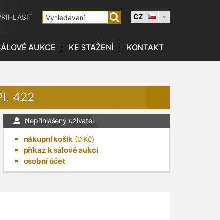
CZ
PŘIHLÁSIT
SÁLOVÉ AUKCE
KE STAŽENÍ
KONTAKT
I. 422
Nepřihlášený uživatel
nákupní košík
(
0
Kč)
příkaz k sálové aukci
osobní účet