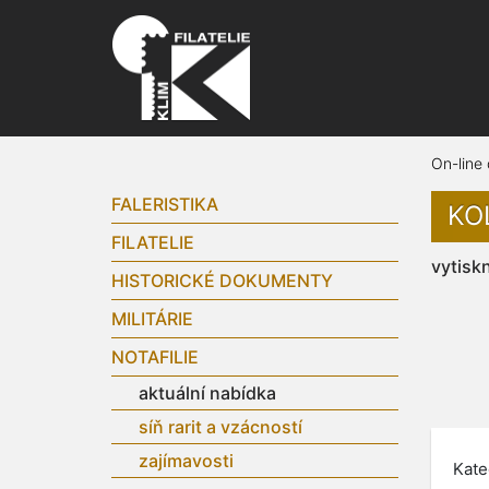
On-line
FALERISTIKA
KOL
FILATELIE
vytisk
HISTORICKÉ DOKUMENTY
MILITÁRIE
NOTAFILIE
aktuální nabídka
síň rarit a vzácností
zajímavosti
Kate