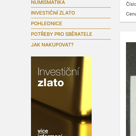
NUMISMATIKA
Čísl
INVESTIČNÍ ZLATO
Cen
POHLEDNICE
POTŘEBY PRO SBĚRATELE
JAK NAKUPOVAT?