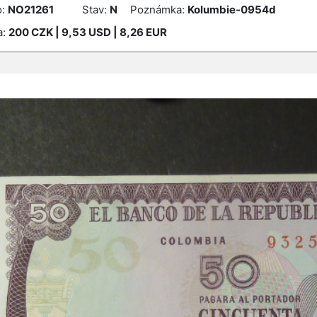
o:
NO21261
Stav:
N
Poznámka:
Kolumbie-0954d
a:
200
CZK
| 9,53 USD | 8,26 EUR