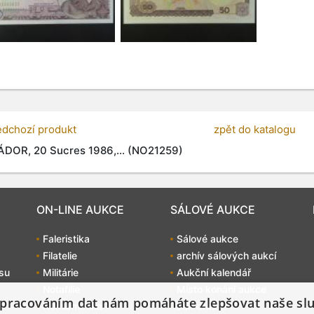
edchozí produkt
zpět do katalogu
DOR, 20 Sucres 1986,... (NO21259)
ON-LINE AUKCE
SÁLOVÉ AUKCE
Faleristika
Sálové aukce
Filatelie
archív sálových aukcí
su
Militárie
Aukční kalendář
Notafilie
Místo konání aukce
pracováním dat nám pomáháte zlepšovat naše sl
Numismatika
Jak dražit?