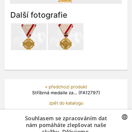
Další fotografie
« předchozí produkt
Stříbrná medaile za... (FA12797)
zpět do katalogu
následující produkt »
Souhlasem se zpracováním dat
Vojenský služební... (FA12799)
nám pomáháte zlepšovat naše
služby. Děkujeme.