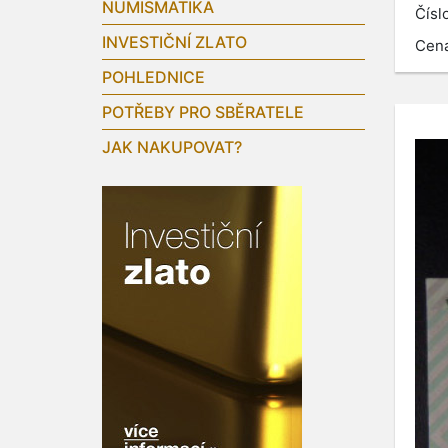
NUMISMATIKA
Čísl
INVESTIČNÍ ZLATO
Cen
POHLEDNICE
POTŘEBY PRO SBĚRATELE
JAK NAKUPOVAT?