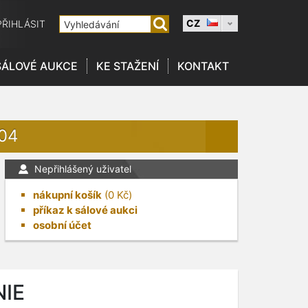
CZ
PŘIHLÁSIT
SÁLOVÉ AUKCE
KE STAŽENÍ
KONTAKT
104
Nepřihlášený uživatel
nákupní košík
(
0
Kč)
příkaz k sálové aukci
osobní účet
NIE