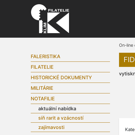
On-line
FALERISTIKA
FID
FILATELIE
vytisk
HISTORICKÉ DOKUMENTY
MILITÁRIE
NOTAFILIE
aktuální nabídka
síň rarit a vzácností
zajímavosti
Kate