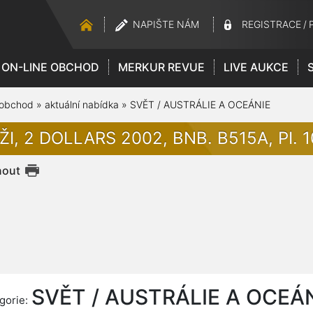
NAPIŠTE NÁM
REGISTRACE
/
ON-LINE OBCHOD
MERKUR REVUE
LIVE AUKCE
 obchod
»
aktuální nabídka
»
SVĚT / AUSTRÁLIE A OCEÁNIE
ŽI, 2 DOLLARS 2002, BNB. B515A, PI. 
nout
SVĚT / AUSTRÁLIE A OCEÁ
gorie: