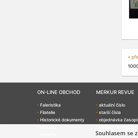
« př
1000
ON-LINE OBCHOD
MERKUR REVUE
Faleristika
aktuální číslo
Filatelie
starší čísla
Historické dokumenty
objednávka časopi
Militárie
historie časopisu
Souhlasem se z
Notafilie