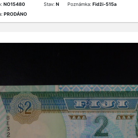
o:
NO15480
Stav:
N
Poznámka:
Fidži-515a
a:
PRODÁNO