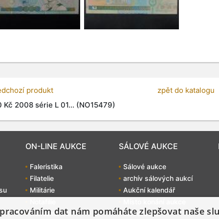
edchozí produkt
zpět do katalogu
 Kč 2008 série L 01... (NO15479)
ON-LINE AUKCE
SÁLOVÉ AUKCE
Faleristika
Sálové aukce
Filatelie
archív sálových aukcí
su
Militárie
Aukční kalendář
Notafilie
Místo konání aukce
pracováním dat nám pomáháte zlepšovat naše sl
Numismatika
Jak dražit?